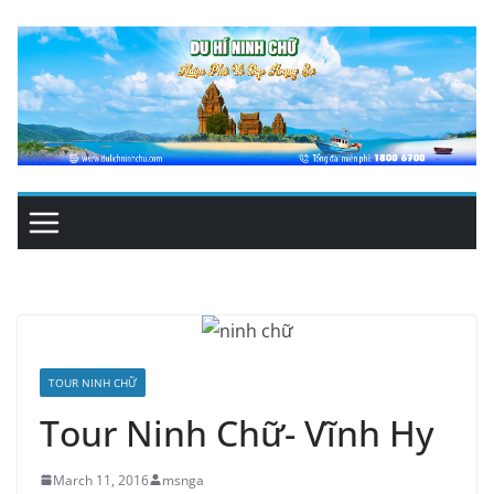
Skip
to
content
TOUR NINH CHỮ
Tour Ninh Chữ- Vĩnh Hy
March 11, 2016
msnga