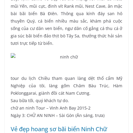
mũi Yến, mũi cực, đinh vít Rank mũi, Nest Cave, ăn mặc
bài bãi biển Bà Điên. Thông qua kính đáy san hô
thuyền Quý, cá biển nhiều màu sắc, khám phá cuộc
sống của cư dân ven biển, ngư dân cố gắng cá thu cá ở
gia súc bãi biển đảo thịt bò Tây Sa, thưởng thức hải sản
tươi trực tiếp từ biển.
tour du lịch Chiều tham quan làng dệt thổ cẩm Mỹ
Nghiệp của tôi, làng gốm Chăm Bàu Trúc, Hàm
Poklonggarai, giành đồi cát Nam Cương.
Sau bữa tối, quý khách tự do.
chữ an ninh Tour – Vinh Anh Bay 2015-2
Ngày 3: CHỮ AN NINH – Sài Gòn (Ăn sáng, trưa)
Vẻ đẹp hoang sơ bãi biển Ninh Chữ