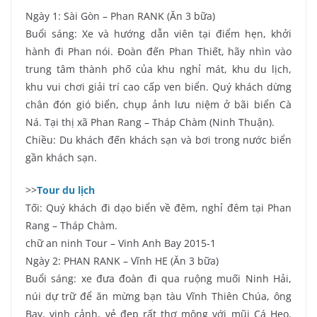
Ngày 1: Sài Gòn – Phan RANK (Ăn 3 bữa)
Buổi sáng: Xe và hướng dẫn viên tại điểm hẹn, khởi
hành đi Phan nói. Đoàn đến Phan Thiết, hãy nhìn vào
trung tâm thành phố của khu nghỉ mát, khu du lịch,
khu vui chơi giải trí cao cấp ven biển. Quý khách dừng
chân đón gió biển, chụp ảnh lưu niệm ở bãi biển Cà
Ná. Tại thị xã Phan Rang – Tháp Chàm (Ninh Thuận).
Chiều: Du khách đến khách sạn và bơi trong nước biển
gần khách sạn.
>>
Tour du lịch
Tối: Quý khách đi dạo biển về đêm, nghỉ đêm tại Phan
Rang – Tháp Chàm.
chữ an ninh Tour – Vinh Anh Bay 2015-1
Ngày 2: PHAN RANK – Vĩnh HE (Ăn 3 bữa)
Buổi sáng: xe đưa đoàn đi qua ruộng muối Ninh Hải,
núi dự trữ để ăn mừng bạn tàu Vĩnh Thiên Chúa, ông
Bay, vịnh cảnh, vẻ đẹp rất thơ mộng với mũi Cá Heo,