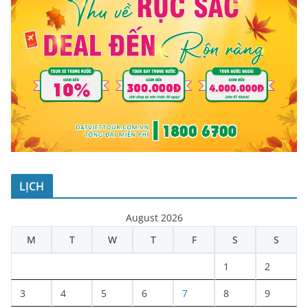
LỊCH
August 2026
M
T
W
T
F
S
S
1
2
3
4
5
6
7
8
9