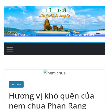
Skip
to
content
ẨM THỰC
Hương vị khó quên của
nem chua Phan Rang