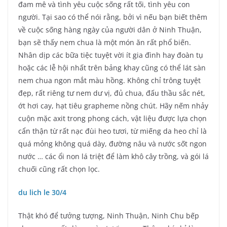
đam mê và tình yêu cuộc sống rất tối, tình yêu con
người. Tại sao có thể nói rằng, bởi vì nếu bạn biết thêm
về cuộc sống hàng ngày của người dân ở Ninh Thuận,
bạn sẽ thấy nem chua là một món ăn rất phổ biến.
Nhân dịp các bữa tiệc tuyệt vời ít gia đình hay đoàn tụ
hoặc các lễ hội nhất trên bảng khay cũng có thể lát sàn
nem chua ngon mắt màu hồng. Không chỉ trông tuyệt
đẹp, rất riêng tư nem dư vị, đủ chua, đấu thầu sắc nét,
ớt hơi cay, hạt tiêu grapheme nồng chút. Hãy nếm nhảy
cuộn mặc axit trong phong cách, vật liệu được lựa chọn
cẩn thận từ rất nạc đùi heo tươi, từ miếng da heo chỉ là
quá mỏng không quá dày, đường nâu và nước sốt ngon
nước … các ổi non lá triệt để làm khô cây trồng, và gói lá
chuối cũng rất chọn lọc.
du lich le 30/4
Thật khó để tưởng tượng, Ninh Thuận, Ninh Chu bếp