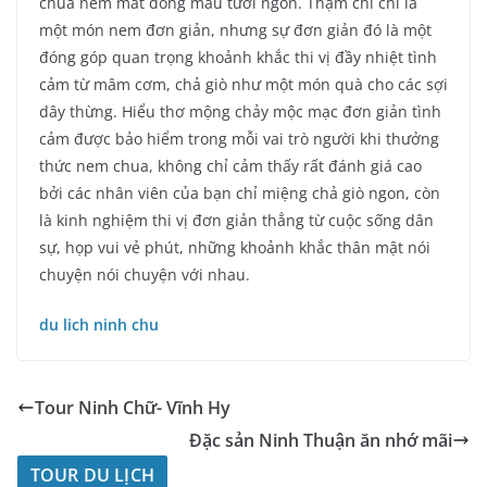
chua nem mất dòng màu tươi ngon. Thậm chí chỉ là
một món nem đơn giản, nhưng sự đơn giản đó là một
đóng góp quan trọng khoảnh khắc thi vị đầy nhiệt tình
cảm từ mâm cơm, chả giò như một món quà cho các sợi
dây thừng. Hiểu thơ mộng chảy mộc mạc đơn giản tình
cảm được bảo hiểm trong mỗi vai trò người khi thưởng
thức nem chua, không chỉ cảm thấy rất đánh giá cao
bởi các nhân viên của bạn chỉ miệng chả giò ngon, còn
là kinh nghiệm thi vị đơn giản thẳng từ cuộc sống dân
sự, họp vui vẻ phút, những khoảnh khắc thân mật nói
chuyện nói chuyện với nhau.
du lich ninh chu
Tour Ninh Chữ- Vĩnh Hy
Đặc sản Ninh Thuận ăn nhớ mãi
TOUR DU LỊCH