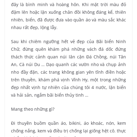
đây là bình minh và hoàng hôn. Khi mặt trời màu đỏ
đậm lên hoặc lặn xuống chân đồi không đáng kể, thiên
nhiên, biển, đã được đưa vào quần áo và màu sắc khác
nhau rất đẹp, lộng lẫy.
Sau khi chiêm ngưỡng hết vẻ đẹp của Bãi biển Ninh
Chữ, đừng quên khám phá những vách đá dốc đứng
thách thức cảnh quan núi lân cận Đá Chồng, núi Tân
An, Cà núi Du … Dạo quanh các vườn nho và chụp ảnh
nho đầy đặn, các trang không gian yên tĩnh điền hoặc
trên thuyền, khám phá vịnh Vĩnh Hy, một trong những
đẹp nhất vịnh tự nhiên của chúng tôi 4 nước, lặn biển
và hải sản, ngắm bãi biển thủy tinh …
Mang theo những gì?
Đi thuyền buồm quần áo, bikini, áo khoác, nón, kem
chống nắng, kem và điều trị chống lại giống hệt cô. thực