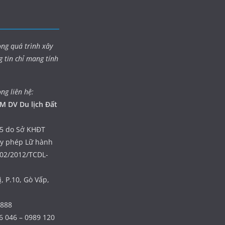
ong quá trình xây
g tin chỉ mang tính
òng liên hệ:
M DV Du lịch Đất
5 do Sở KHĐT
ấy phép Lữ hành
402/2012/TCDL-
, P.10, Gò Vấp,
 888
6 046 – 0989 120