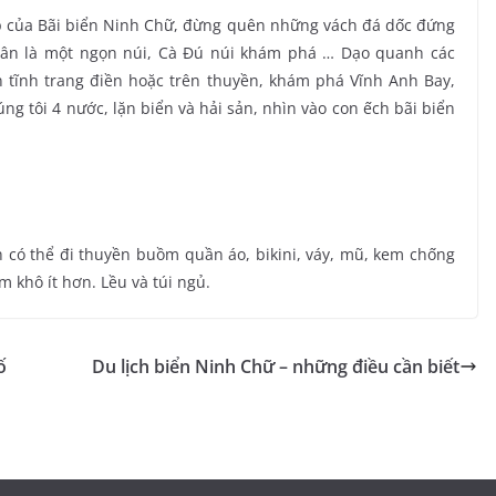
ẹp của Bãi biển Ninh Chữ, đừng quên những vách đá dốc đứng
Tân là một ngọn núi, Cà Đú núi khám phá … Dạo quanh các
 tĩnh trang điền hoặc trên thuyền, khám phá Vĩnh Anh Bay,
g tôi 4 nước, lặn biển và hải sản, nhìn vào con ếch bãi biển
 có thể đi thuyền buồm quần áo, bikini, váy, mũ, kem chống
 khô ít hơn. Lều và túi ngủ.
ố
Du lịch biển Ninh Chữ – những điều cần biết