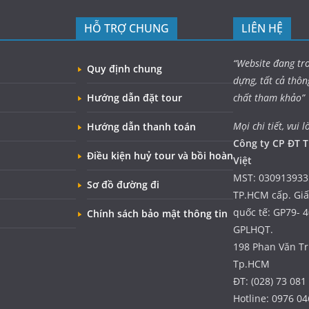
HỖ TRỢ CHUNG
LIÊN HỆ
“Website đang tr
Quy định chung
dựng, tất cả thôn
Hướng dẫn đặt tour
chất tham khảo”
Mọi chi tiết, vui l
Hướng dẫn thanh toán
Công ty CP ĐT T
Điều kiện huỷ tour và bồi hoàn
Việt
MST: 030913933
Sơ đồ đường đi
TP.HCM cấp. Gi
quốc tế: GP79- 
Chính sách bảo mật thông tin
GPLHQT.
198 Phan Văn Trị
Tp.HCM
ĐT: (028) 73 081
Hotline: 0976 04