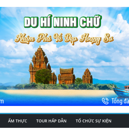
ẨM THỰC
TOUR HẤP DẪN
TỔ CHỨC SỰ KIỆN