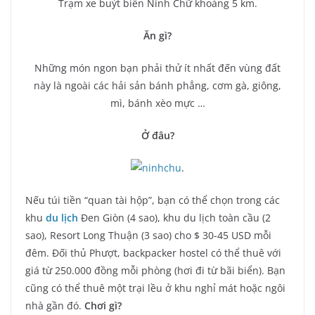
Trạm xe buýt biển Ninh Chữ khoảng 5 km.
Ăn gì?
Những món ngon bạn phải thử ít nhất đến vùng đất
này là ngoài các hải sản bánh phẳng, cơm gà, giông,
mì, bánh xèo mực …
Ở đâu?
.
Nếu túi tiền “quan tài hộp”, bạn có thể chọn trong các
khu
du lịch
Đen Giòn (4 sao), khu du lịch toàn cầu (2
sao), Resort Long Thuận (3 sao) cho $ 30-45 USD mỗi
đêm. Đối thủ Phượt, backpacker hostel có thể thuê với
giá từ 250.000 đồng mỗi phòng (hơi đi từ bãi biển). Bạn
cũng có thể thuê một trại lều ở khu nghỉ mát hoặc ngôi
nhà gần đó.
Chơi gì?