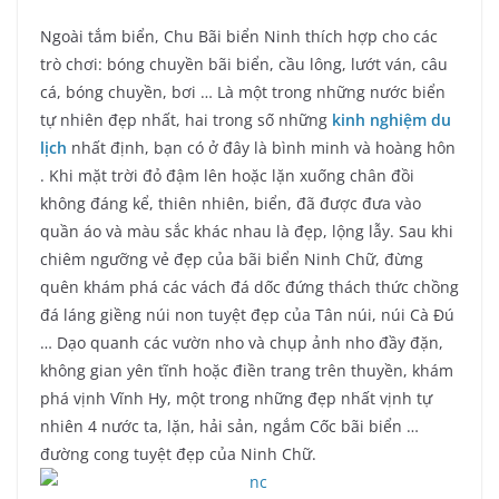
Ngoài tắm biển, Chu Bãi biển Ninh thích hợp cho các
trò chơi: bóng chuyền bãi biển, cầu lông, lướt ván, câu
cá, bóng chuyền, bơi … Là một trong những nước biển
tự nhiên đẹp nhất, hai trong số những
kinh nghiệm du
lịch
nhất định, bạn có ở đây là bình minh và hoàng hôn
. Khi mặt trời đỏ đậm lên hoặc lặn xuống chân đồi
không đáng kể, thiên nhiên, biển, đã được đưa vào
quần áo và màu sắc khác nhau là đẹp, lộng lẫy. Sau khi
chiêm ngưỡng vẻ đẹp của bãi biển Ninh Chữ, đừng
quên khám phá các vách đá dốc đứng thách thức chồng
đá láng giềng núi non tuyệt đẹp của Tân núi, núi Cà Đú
… Dạo quanh các vườn nho và chụp ảnh nho đầy đặn,
không gian yên tĩnh hoặc điền trang trên thuyền, khám
phá vịnh Vĩnh Hy, một trong những đẹp nhất vịnh tự
nhiên 4 nước ta, lặn, hải sản, ngắm Cốc bãi biển …
đường cong tuyệt đẹp của Ninh Chữ.