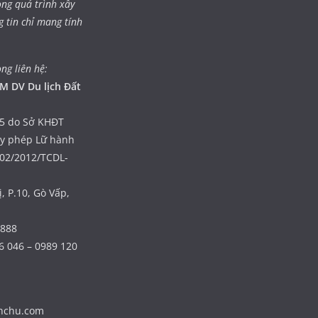
ong quá trình xây
g tin chỉ mang tính
òng liên hệ:
M DV Du lịch Đất
5 do Sở KHĐT
ấy phép Lữ hành
402/2012/TCDL-
, P.10, Gò Vấp,
 888
6 046 – 0989 120
nhchu.com