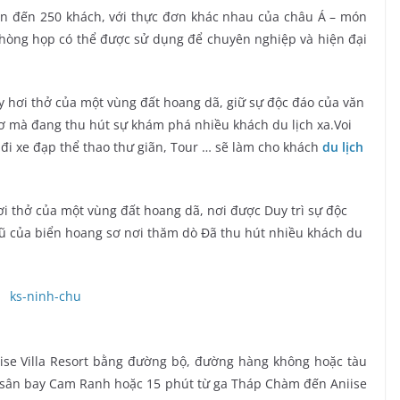
ên đến 250 khách, với thực đơn khác nhau của châu Á – món
phòng họp có thể được sử dụng để chuyên nghiệp và hiện đại
ấy hơi thở của một vùng đất hoang dã, giữ sự độc đáo của văn
 mà đang thu hút sự khám phá nhiều khách du lịch xa.Voi
i đi xe đạp thể thao thư giãn, Tour … sẽ làm cho khách
du lịch
hơi thở của một vùng đất hoang dã, nơi được Duy trì sự độc
ũ của biển hoang sơ nơi thăm dò Đã thu hút nhiều khách du
ise Villa Resort bằng đường bộ, đường hàng không hoặc tàu
từ sân bay Cam Ranh hoặc 15 phút từ ga Tháp Chàm đến Aniise