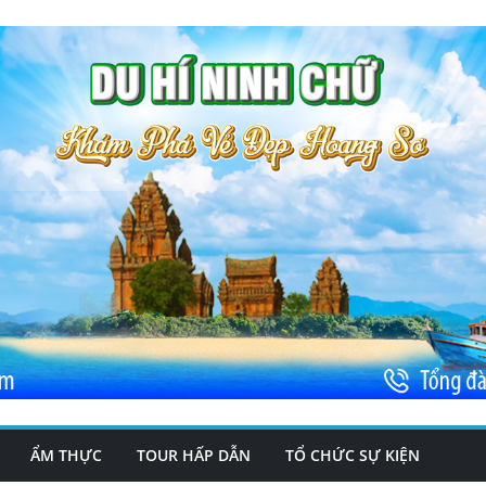
ẨM THỰC
TOUR HẤP DẪN
TỔ CHỨC SỰ KIỆN