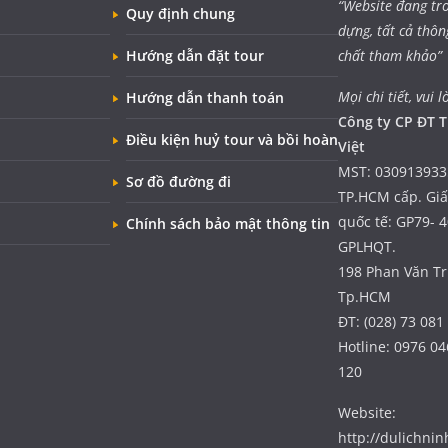
“Website đang tr
Quy định chung
dựng, tất cả thôn
Hướng dẫn đặt tour
chất tham khảo”
Mọi chi tiết, vui l
Hướng dẫn thanh toán
Công ty CP ĐT T
Điều kiện huỷ tour và bồi hoàn
Việt
MST: 030913933
Sơ đồ đường đi
TP.HCM cấp. Gi
quốc tế: GP79- 
Chính sách bảo mật thông tin
GPLHQT.
198 Phan Văn Trị
Tp.HCM
ĐT: (028) 73 081
Hotline: 0976 04
120
Website:
http://dulichni