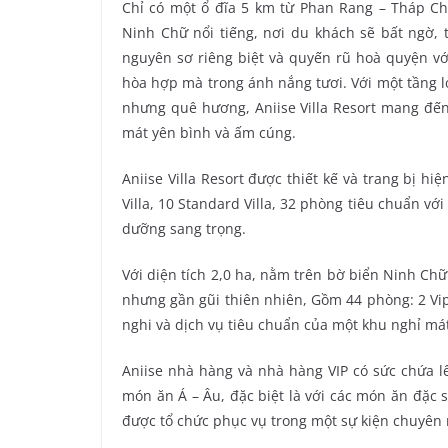
Chỉ có một ổ đĩa 5 km từ Phan Rang – Tháp Chà
Ninh Chữ nổi tiếng, nơi du khách sẽ bất ngờ, 
nguyên sơ riêng biệt và quyến rũ hoà quyện vớ
hòa hợp mà trong ánh nắng tươi. Với một tầng 
nhưng quê hương, Aniise Villa Resort mang đế
mát yên bình và ấm cúng.
Aniise Villa Resort được thiết kế và trang bị h
Villa, 10 Standard Villa, 32 phòng tiêu chuẩn v
dưỡng sang trọng.
Với diện tích 2,0 ha, nằm trên bờ biển Ninh Chữ 
nhưng gần gũi thiên nhiên, Gồm 44 phòng: 2 Vip 
nghi và dịch vụ tiêu chuẩn của một khu nghỉ má
Aniise nhà hàng và nhà hàng VIP có sức chứa 
món ăn Á – Âu, đặc biệt là với các món ăn đặc 
được tổ chức phục vụ trong một sự kiện chuyên 