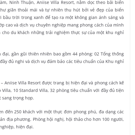
m, Ninh Thuận, Aniise Villa Resort, nằm dọc theo bãi biển
thư giãn thoải mái và tự nhiên thu hút bởi vẻ đẹp của biển
i bầu trời trong xanh để tạo ra một không gian ánh sáng và
lớp cao và dịch vụ chuyên nghiệp mang phong cách của mình
n cho du khách những trải nghiệm thực sự của một khu nghỉ
iện đại, gần gũi thiên nhiên bao gồm 44 phòng: 02 Tổng thống
ới đầy đủ nghi và dịch vụ đảm bảo các tiêu chuẩn của Khu nghỉ
– Aniise Villa Resort được trang bị hiện đại và phong cách kế
Villa, 10 Standard Villa, 32 phòng tiêu chuẩn với đầy đủ tiện
t sang trọng họp.
lên đến 250 khách với một thực đơn phong phú, đa dạng các
sản địa phương. Phòng hội nghị, hội thảo cho hơn 100 người,
nghiệp, hiện đại.