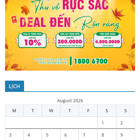
LỊCH
August 2026
M
T
W
T
F
S
S
1
2
3
4
5
6
7
8
9