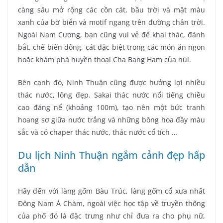
càng sâu mở rộng các cồn cát, bầu trời và mặt màu
xanh của bờ biển và motif ngang trên đường chân trời.
Ngoài Nam Cương, bạn cũng vui vẻ để khai thác, đánh
bắt, chế biến dông, cát đặc biệt trong các món ăn ngon
hoặc khám phá huyền thoại Cha Bang Ham của núi.
Bên cạnh đó, Ninh Thuận cũng được hưởng lợi nhiều
thác nước, lông đẹp. Sakai thác nước nổi tiếng chiều
cao đáng nể (khoảng 100m), tạo nên một bức tranh
hoang sơ giữa nước trắng và những bông hoa đầy màu
sắc và cỏ chaper thác nước, thác nước cổ tích …
Du lịch Ninh Thuận ngắm cảnh đẹp hấp
dẫn
Hãy đến với làng gốm Bàu Trúc, làng gốm cổ xưa nhất
Đông Nam Á Chàm, ngoài việc học tập về truyền thống
của phố đó là đặc trưng như chỉ đưa ra cho phụ nữ,