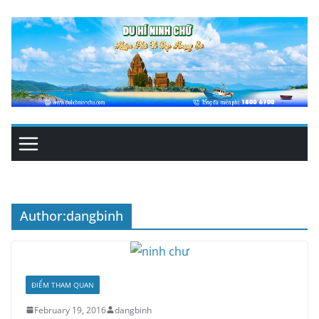
Skip
to
content
Author:
dangbinh
ĐIỂM THAM QUAN
February 19, 2016
dangbinh