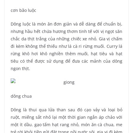
cơn bão luộc
Dông luộc là món ăn đơn giản và dễ dàng để chuẩn bị,
nhưng hầu hết chứa hương thơm tinh tế với vị ngọt săn
chắc da thịt trắng của những chiếc xe nhỏ. Gia vị chấm
đi kèm không thể thiếu như lá cà ri rừng muối. Curry lá
rừng khô hơi khô nghiền thêm muối, hạt tiêu và hạt
tiêu có thể được sử dụng để đưa các mảnh của dông
ngon thịt.
dông chua
Dông là thui qua lửa than sau đó cạo vảy và loại bỏ
ruột, miếng sắt nhỏ lại một thời gian ngắn áp chảo với
một ít dầu. gạo tấm hạt rang nhỏ, món ăn cà chua, me
trẻ rời khỏi tiền gửi đặt trong nồi nước sôi, gia vị đi kèm