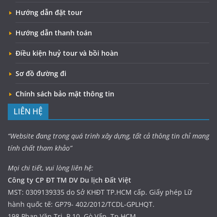
Hướng dẫn đặt tour
Hướng dẫn thanh toán
Điều kiện huỷ tour và bồi hoàn
Sơ đồ đường đi
Chính sách bảo mật thông tin
LIÊN HỆ
“Website đang trong quá trình xây dựng, tất cả thông tin chỉ mang
tính chất tham khảo”
Mọi chi tiết, vui lòng liên hệ:
Công ty CP ĐT TM DV Du lịch Đất Việt
MST: 0309139335 do Sở KHĐT TP.HCM cấp. Giấy phép Lữ
hành quốc tế: GP79- 402/2012/TCDL-GPLHQT.
198 Phan Văn Trị, P.10, Gò Vấp, Tp.HCM