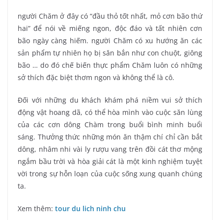
người Chăm ở đây có “đầu thỏ tốt nhất, mỏ cơn bão thứ
hai” để nói về miếng ngon, độc đáo và tất nhiên cơn
bão ngày càng hiếm. người Chăm có xu hướng ăn các
sản phẩm tự nhiên họ bị săn bắn như con chuột, giông
bão … do đó chế biến thực phẩm Chăm luôn có những
sở thích đặc biệt thơm ngon và không thể là cô.
Đối với những du khách khám phá niềm vui sở thích
động vật hoang dã, có thể hòa mình vào cuộc săn lùng
của các cơn dông Chàm trong buổi bình minh buổi
sáng. Thưởng thức những món ăn thậm chí chỉ cần bắt
dông, nhâm nhi vài ly rượu vang trên đồi cát thơ mộng
ngắm bầu trời và hòa giải cát là một kinh nghiệm tuyệt
vời trong sự hỗn loạn của cuộc sống xung quanh chúng
ta.
Xem thêm:
tour du lich ninh chu