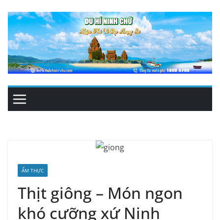
Skip
to
content
ẨM THỰC
Thịt giông – Món ngon
khó cưỡng xứ Ninh