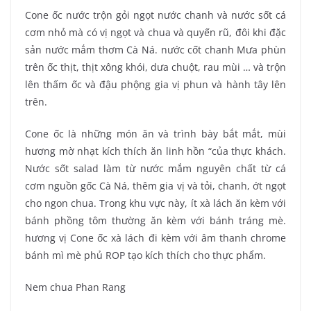
Cone ốc nước trộn gỏi ngọt nước chanh và nước sốt cá
cơm nhỏ mà có vị ngọt và chua và quyến rũ, đôi khi đặc
sản nước mắm thơm Cà Ná. nước cốt chanh Mưa phùn
trên ốc thịt, thịt xông khói, dưa chuột, rau mùi … và trộn
lên thấm ốc và đậu phộng gia vị phun và hành tây lên
trên.
Cone ốc là những món ăn và trình bày bắt mắt, mùi
hương mờ nhạt kích thích ăn linh hồn “của thực khách.
Nước sốt salad làm từ nước mắm nguyên chất từ ​​cá
cơm nguồn gốc Cà Ná, thêm gia vị và tỏi, chanh, ớt ngọt
cho ngon chua. Trong khu vực này, ít xà lách ăn kèm với
bánh phồng tôm thường ăn kèm với bánh tráng mè.
hương vị Cone ốc xà lách đi kèm với âm thanh chrome
bánh mì mè phủ ROP tạo kích thích cho thực phẩm.
Nem chua Phan Rang