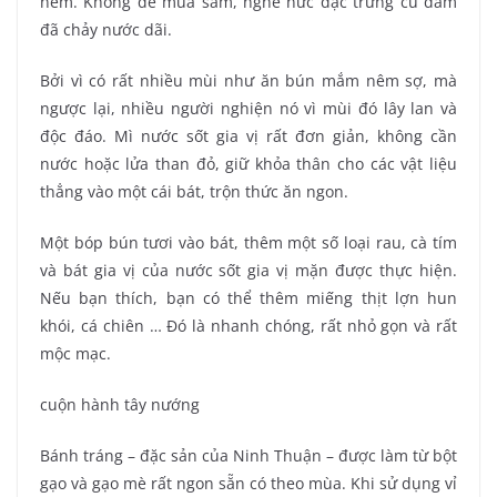
nêm. Không để mua sắm, nghe nức đặc trưng cú đấm
đã chảy nước dãi.
Bởi vì có rất nhiều mùi như ăn bún mắm nêm sợ, mà
ngược lại, nhiều người nghiện nó vì mùi đó lây lan và
độc đáo. Mì nước sốt gia vị rất đơn giản, không cần
nước hoặc lửa than đỏ, giữ khỏa thân cho các vật liệu
thẳng vào một cái bát, trộn thức ăn ngon.
Một bóp bún tươi vào bát, thêm một số loại rau, cà tím
và bát gia vị của nước sốt gia vị mặn được thực hiện.
Nếu bạn thích, bạn có thể thêm miếng thịt lợn hun
khói, cá chiên … Đó là nhanh chóng, rất nhỏ gọn và rất
mộc mạc.
cuộn hành tây nướng
Bánh tráng – đặc sản của Ninh Thuận – được làm từ bột
gạo và gạo mè rất ngon sẵn có theo mùa. Khi sử dụng vỉ