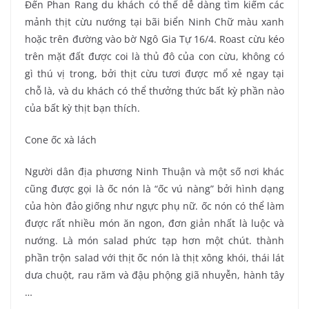
Đến Phan Rang du khách có thể dễ dàng tìm kiếm các
mảnh thịt cừu nướng tại bãi biển Ninh Chữ màu xanh
hoặc trên đường vào bờ Ngô Gia Tự 16/4. Roast cừu kéo
trên mặt đất được coi là thủ đô của con cừu, không có
gì thú vị trong, bởi thịt cừu tươi được mổ xẻ ngay tại
chỗ là, và du khách có thể thưởng thức bất kỳ phần nào
của bất kỳ thịt bạn thích.
Cone ốc xà lách
Người dân địa phương Ninh Thuận và một số nơi khác
cũng được gọi là ốc nón là “ốc vú nàng” bởi hình dạng
của hòn đảo giống như ngực phụ nữ. ốc nón có thể làm
được rất nhiều món ăn ngon, đơn giản nhất là luộc và
nướng. Là món salad phức tạp hơn một chút. thành
phần trộn salad với thịt ốc nón là thịt xông khói, thái lát
dưa chuột, rau răm và đậu phộng giã nhuyễn, hành tây
…