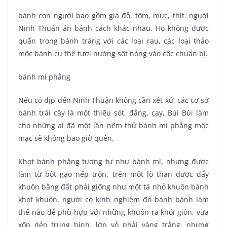
bánh con người bao gồm giá đỗ, tôm, mực, thịt. người
Ninh Thuận ăn bánh cách khác nhau. Họ không được
quấn trong bánh tráng với các loại rau, các loại thảo
mộc bánh cụ thể tươi nướng sốt nóng vào cốc chuẩn bị.
bánh mì phẳng
Nếu có dịp đến Ninh Thuận không cần xét xử, các cơ sở
bánh trái cây là một thiếu sót, đắng, cay, Bùi Bùi làm
cho những ai đã một lần nếm thử bánh mì phẳng mộc
mạc sẽ không bao giờ quên.
Khọt bánh phẳng tương tự như bánh mì, nhưng được
làm từ bột gạo nếp trộn, trên một lò than được đẩy
khuôn bằng đất phải giống như một tá nhỏ khuôn bánh
khọt khuôn. người có kinh nghiệm đổ bánh bánh làm
thế nào để phù hợp với những khuôn ra khỏi giòn, vừa
xốp dẻo trung bình, lớp vỏ phải vàng trắng, nhưng