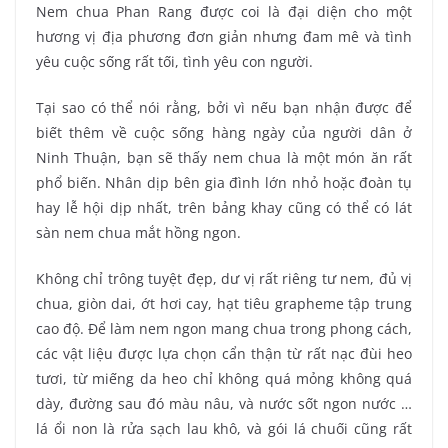
Nem chua Phan Rang được coi là đại diện cho một
hương vị địa phương đơn giản nhưng đam mê và tình
yêu cuộc sống rất tối, tình yêu con người.
Tại sao có thể nói rằng, bởi vì nếu bạn nhận được để
biết thêm về cuộc sống hàng ngày của người dân ở
Ninh Thuận, bạn sẽ thấy nem chua là một món ăn rất
phổ biến. Nhân dịp bên gia đình lớn nhỏ hoặc đoàn tụ
hay lễ hội dịp nhất, trên bảng khay cũng có thể có lát
sàn nem chua mắt hồng ngon.
Không chỉ trông tuyệt đẹp, dư vị rất riêng tư nem, đủ vị
chua, giòn dai, ớt hơi cay, hạt tiêu grapheme tập trung
cao độ. Để làm nem ngon mang chua trong phong cách,
các vật liệu được lựa chọn cẩn thận từ rất nạc đùi heo
tươi, từ miếng da heo chỉ không quá mỏng không quá
dày, đường sau đó màu nâu, và nước sốt ngon nước …
lá ổi non là rửa sạch lau khô, và gói lá chuối cũng rất