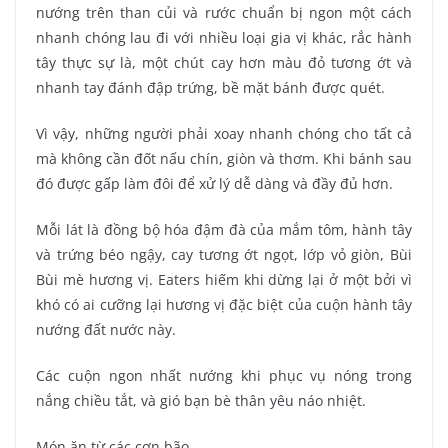
nướng trên than củi và rước chuẩn bị ngon một cách
nhanh chóng lau đi với nhiều loại gia vị khác, rắc hành
tây thực sự là, một chút cay hơn màu đỏ tương ớt và
nhanh tay đánh đập trứng, bề mặt bánh được quét.
Vì vậy, những người phải xoay nhanh chóng cho tất cả
mà không cần đốt nấu chín, giòn và thơm. Khi bánh sau
đó được gấp làm đôi để xử lý dễ dàng và đầy đủ hơn.
Mỗi lát là đồng bộ hóa đậm đà của mắm tôm, hành tây
và trứng béo ngậy, cay tương ớt ngọt, lớp vỏ giòn, Bùi
Bùi mè hương vị. Eaters hiếm khi dừng lại ở một bởi vì
khó có ai cưỡng lại hương vị đặc biệt của cuộn hành tây
nướng đất nước này.
Các cuộn ngon nhất nướng khi phục vụ nóng trong
nắng chiều tắt, và gió bạn bè thân yêu náo nhiệt.
Món ăn từ các cơn bão