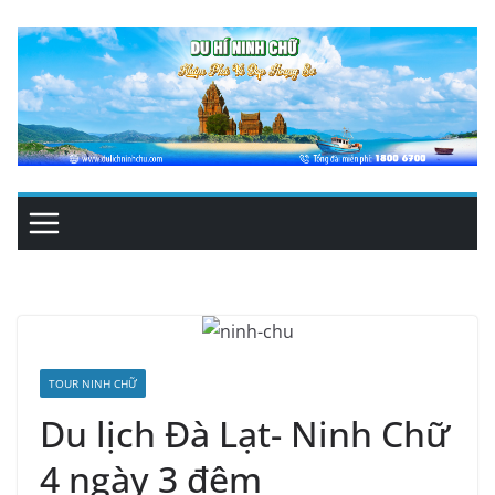
Skip
to
content
TOUR NINH CHỮ
Du lịch Đà Lạt- Ninh Chữ
4 ngày 3 đêm