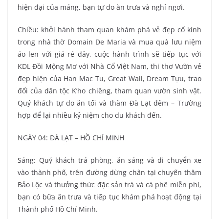
hiện đại của máng, bạn tự do ăn trưa và nghỉ ngơi.
Chiều: khởi hành tham quan khám phá vẻ đẹp cổ kính
trong nhà thờ Domain De Maria và mua quà lưu niệm
áo len với giá rẻ đây, cuộc hành trình sẽ tiếp tục với
KDL Đồi Mộng Mơ với Nhà Cổ Việt Nam, thi thơ Vườn vẻ
đẹp hiện của Han Mac Tu, Great Wall, Dream Tựu, trao
đổi của dân tộc K’ho chiêng, tham quan vườn sinh vật.
Quý khách tự do ăn tối và thăm Đà Lạt đêm – Trường
hợp để lại nhiều kỷ niệm cho du khách đến.
NGÀY 04: ĐÀ LẠT – HỒ CHÍ MINH
Sáng: Quý khách trả phòng, ăn sáng và di chuyển xe
vào thành phố, trên đường dừng chân tại chuyến thăm
Bảo Lộc và thưởng thức đặc sản trà và cà phê miễn phí,
bạn có bữa ăn trưa và tiếp tục khám phá hoạt động tại
Thành phố Hồ Chí Minh.