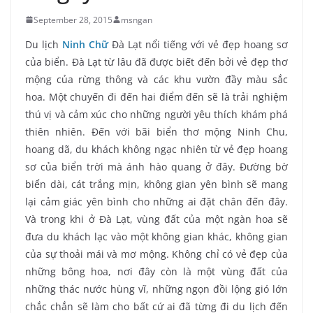
September 28, 2015
msngan
Du lịch
Ninh Chữ
Đà Lạt nổi tiếng với vẻ đẹp hoang sơ
của biển. Đà Lạt từ lâu đã được biết đến bởi vẻ đẹp thơ
mộng của rừng thông và các khu vườn đầy màu sắc
hoa. Một chuyến đi đến hai điểm đến sẽ là trải nghiệm
thú vị và cảm xúc cho những người yêu thích khám phá
thiên nhiên. Đến với bãi biển thơ mộng Ninh Chu,
hoang dã, du khách không ngạc nhiên từ vẻ đẹp hoang
sơ của biển trời mà ánh hào quang ở đây. Đường bờ
biển dài, cát trắng mịn, không gian yên bình sẽ mang
lại cảm giác yên bình cho những ai đặt chân đến đây.
Và trong khi ở Đà Lạt, vùng đất của một ngàn hoa sẽ
đưa du khách lạc vào một không gian khác, không gian
của sự thoải mái và mơ mộng. Không chỉ có vẻ đẹp của
những bông hoa, nơi đây còn là một vùng đất của
những thác nước hùng vĩ, những ngọn đồi lộng gió lớn
chắc chắn sẽ làm cho bất cứ ai đã từng đi du lịch đến