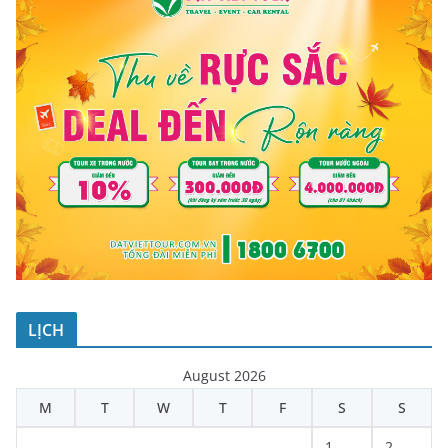
LỊCH
August 2026
M
T
W
T
F
S
S
1
2