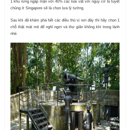
1 khu rừng ngập mặn với 40% các loài vật với nguy cơ bị tuyệt
chủng ở Singapore sẽ là chọn lựa lý tưởng.
Sau khi đã khám phá hết các điều thú vị nơi đây thì hãy chọn 1
chỗ thật mát mẻ để nghỉ ngơi và thư giãn không khí trong lành
nhé.