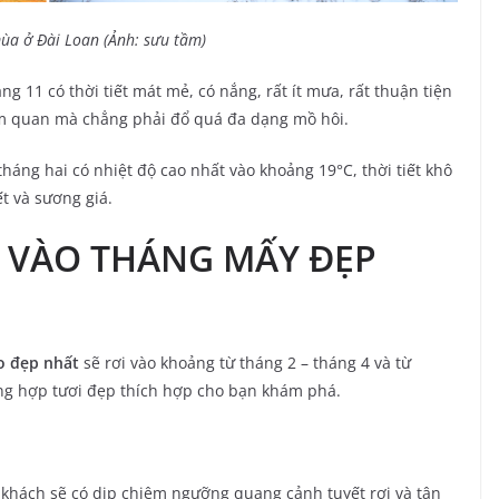
ùa ở Đài Loan (Ảnh: sưu tầm)
g 11 có thời tiết mát mẻ, có nắng, rất ít mưa, rất thuận tiện
am quan mà chẳng phải đổ quá đa dạng mồ hôi.
háng hai có nhiệt độ cao nhất vào khoảng 19°C, thời tiết khô
t và sương giá.
I VÀO THÁNG MẤY ĐẸP
o đẹp nhất
sẽ rơi vào khoảng từ tháng 2 – tháng 4 và từ
ùng hợp tươi đẹp thích hợp cho bạn khám phá.
 khách sẽ có dịp chiêm ngưỡng quang cảnh tuyết rơi và tận