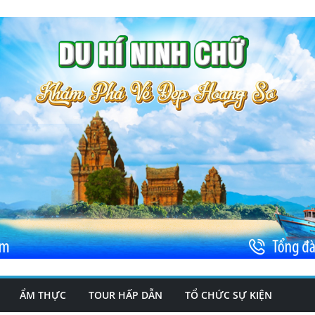
ẨM THỰC
TOUR HẤP DẪN
TỔ CHỨC SỰ KIỆN