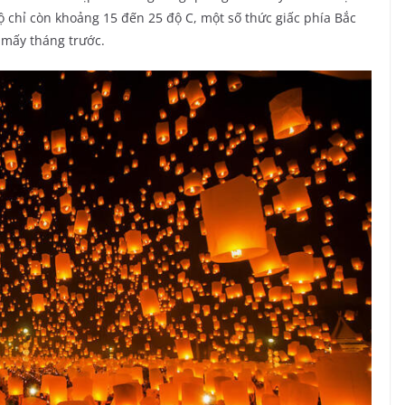
ộ chỉ còn khoảng 15 đến 25 độ C, một số thức giấc phía Bắc
 mấy tháng trước.