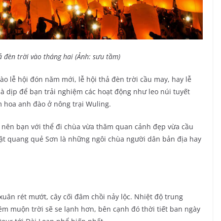
ả đèn trời vào tháng hai (Ảnh: sưu tầm)
ào lễ hội đón năm mới, lễ hội thả đèn trời cầu may, hay lễ
à dịp để bạn trải nghiệm các hoạt động như leo núi tuyết
 hoa anh đào ở nông trại Wuling.
n nên bạn với thể đi chùa vừa thăm quan cảnh đẹp vừa cầu
ật quang quẻ Sơn là những ngôi chùa người dân bản địa hay
uân rét mướt, cây cối đâm chồi nảy lộc. Nhiệt độ trung
êm muộn trời sẽ se lạnh hơn, bên cạnh đó thời tiết ban ngày