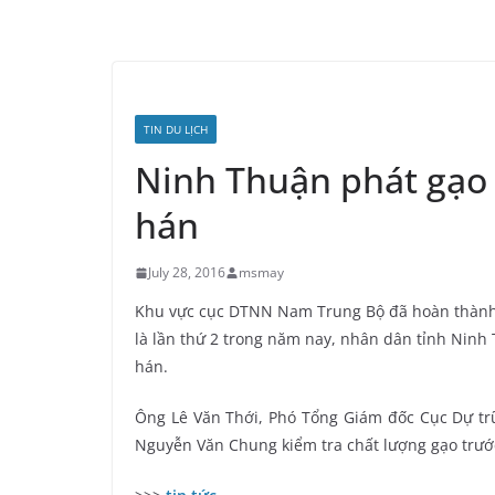
TIN DU LỊCH
Ninh Thuận phát gạo
hán
July 28, 2016
msmay
Khu vực cục DTNN Nam Trung Bộ đã hoàn thành 
là lần thứ 2 trong năm nay, nhân dân tỉnh Nin
hán.
Ông Lê Văn Thới, Phó Tổng Giám đốc Cục Dự t
Nguyễn Văn Chung kiểm tra chất lượng gạo trướ