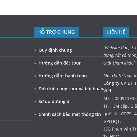
HỖ TRỢ CHUNG
LIÊN HỆ
“Website đang tr
Quy định chung
dựng, tất cả thôn
Hướng dẫn đặt tour
chất tham khảo”
Mọi chi tiết, vui l
Hướng dẫn thanh toán
Công ty CP ĐT T
Điều kiện huỷ tour và bồi hoàn
Việt
MST: 030913933
Sơ đồ đường đi
TP.HCM cấp. Gi
quốc tế: GP79- 
Chính sách bảo mật thông tin
GPLHQT.
198 Phan Văn Trị
Tp.HCM