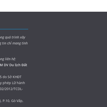
ong quá trình xây
g tin chỉ mang tính
òng liên hệ:
M DV Du lịch Đất
5 do Sở KHĐT
ấy phép Lữ hành
402/2012/TCDL-
, P.10, Gò Vấp,