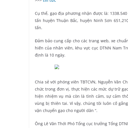
>>>
tin tức
Cụ thể, gạo địa phương nhận được là: 1338.540
tấn huyện Thuận Bắc, huyện Ninh Sơn 651,210
tấn.
Đảm bảo cung cấp cho các trang web, xe chuẩn b
hiến của nhân viên, khu vực cục DTNN Nam Tru
định là 10 ngày.
Chia sẻ với phóng viên TBTCVN, Nguyễn Văn Ch
chức trong đơn vị, thực hiện các mức dự trữ gạ
hiện nhiệm vụ mà còn là tình cảm, sự cảm th
vùng bị thiên tai. Vì vậy, chúng tôi luôn cố gắ
vận chuyển gạo cho người dân “.
Ông Lê Văn Thới Phó Tổng cục trưởng Tổng DTN