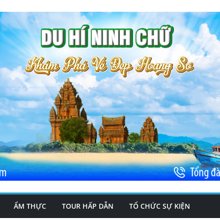
ẨM THỰC
TOUR HẤP DẪN
TỔ CHỨC SỰ KIỆN