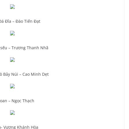
á Đĩa – Đào Tiến Đạt
 sếu – Trương Thanh Nhã
bò Bảy Núi – Cao Minh Dẹt
xoan – Ngọc Thạch
m- Vương Khánh Hòa