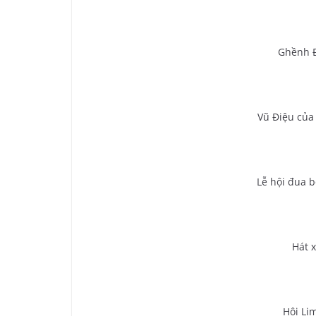
Ghềnh Đ
Vũ Điệu của
Lễ hội đua 
Hát 
Hội Li