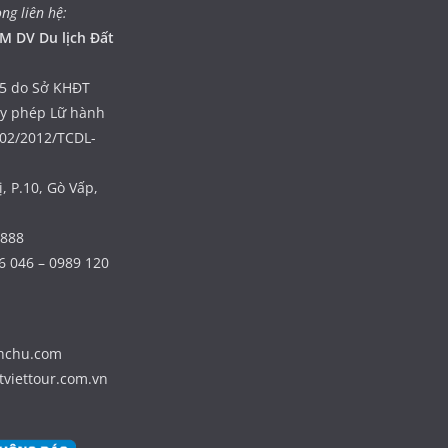
òng liên hệ:
M DV Du lịch Đất
5 do Sở KHĐT
ấy phép Lữ hành
402/2012/TCDL-
, P.10, Gò Vấp,
 888
6 046 – 0989 120
nhchu.com
tviettour.com.vn