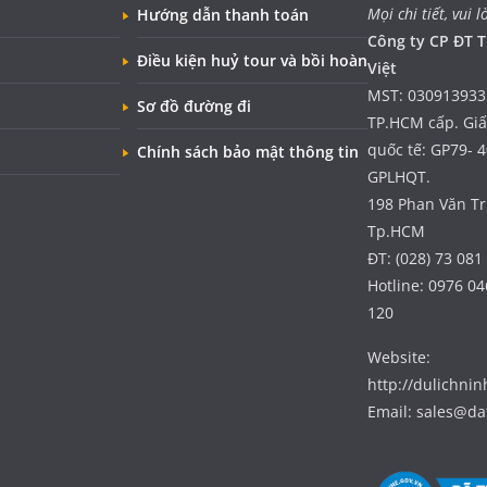
Mọi chi tiết, vui l
Hướng dẫn thanh toán
Công ty CP ĐT T
Điều kiện huỷ tour và bồi hoàn
Việt
MST: 030913933
Sơ đồ đường đi
TP.HCM cấp. Gi
quốc tế: GP79- 
Chính sách bảo mật thông tin
GPLHQT.
198 Phan Văn Trị
Tp.HCM
ĐT: (028) 73 081
Hotline: 0976 04
120
Website:
http://dulichni
Email: sales@da