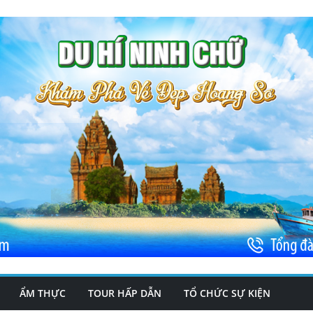
ẨM THỰC
TOUR HẤP DẪN
TỔ CHỨC SỰ KIỆN