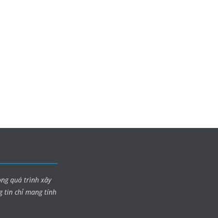
ong quá trình xây
g tin chỉ mang tính