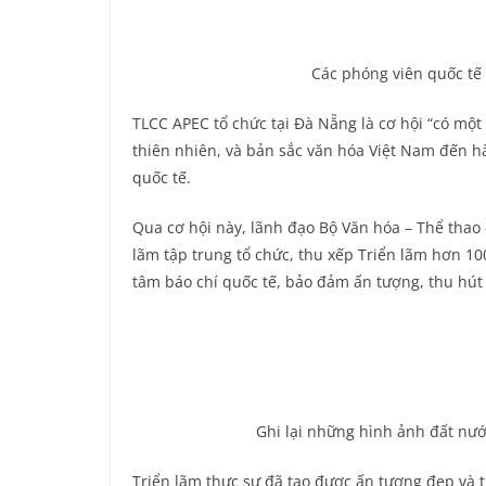
Các phóng viên quốc tế
TLCC APEC tổ chức tại Đà Nẵng là cơ hội “có mộ
thiên nhiên, và bản sắc văn hóa Việt Nam đến hà
quốc tế.
Qua cơ hội này, lãnh đạo Bộ Văn hóa – Thể thao 
lãm tập trung tổ chức, thu xếp Triển lãm hơn 10
tâm báo chí quốc tế, bảo đảm ấn tượng, thu hú
Ghi lại những hình ảnh đất nướ
Triển lãm thực sự đã tạo được ấn tượng đẹp và t