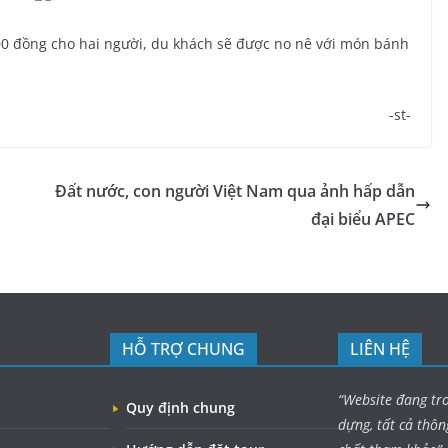
00 đồng cho hai người, du khách sẽ được no nê với món bánh
-st-
Đất nước, con người Việt Nam qua ảnh hấp dẫn
đại biểu APEC
HỖ TRỢ CHUNG
LIÊN HỆ
“Website đang tr
Quy định chung
dựng, tất cả thôn