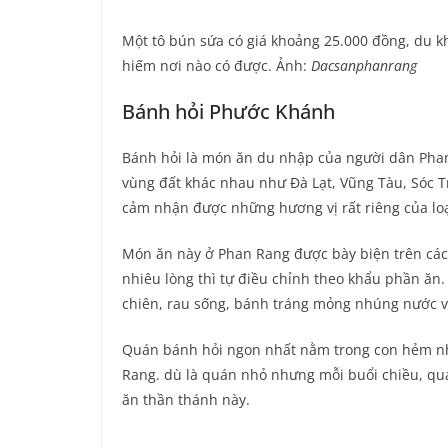
Một tô bún sứa có giá khoảng 25.000 đồng, du 
hiếm nơi nào có được. Ảnh:
Dacsanphanrang
Bánh hỏi Phước Khánh
Bánh hỏi là món ăn du nhập của người dân Phan
vùng đất khác nhau như Đà Lạt, Vũng Tàu, Sóc Tr
cảm nhận được những hương vị rất riêng của loạ
Món ăn này ở Phan Rang được bày biện trên các 
nhiêu lòng thì tự điều chỉnh theo khẩu phần ăn.
chiên, rau sống, bánh tráng mỏng nhúng nước
Quán bánh hỏi ngon nhất nằm trong con hẻm nh
Rang. dù là quán nhỏ nhưng mỗi buổi chiều, qu
ăn thần thánh này.