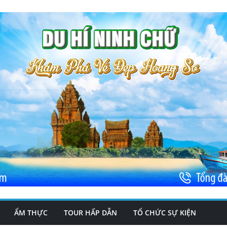
ẨM THỰC
TOUR HẤP DẪN
TỔ CHỨC SỰ KIỆN