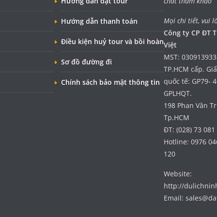
Hướng dẫn đặt tour
chất tham khảo”
Mọi chi tiết, vui l
Hướng dẫn thanh toán
Công ty CP ĐT T
Điều kiện huỷ tour và bồi hoàn
Việt
MST: 030913933
Sơ đồ đường đi
TP.HCM cấp. Gi
quốc tế: GP79- 
Chính sách bảo mật thông tin
GPLHQT.
198 Phan Văn Trị
Tp.HCM
ĐT: (028) 73 081
Hotline: 0976 04
120
Website:
http://dulichni
Email: sales@da