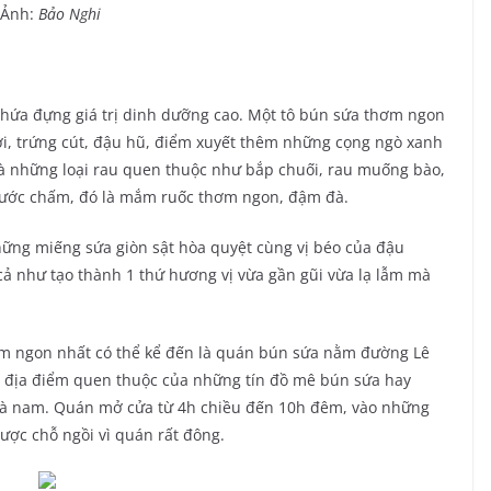
 Ảnh:
Bảo Nghi
chứa đựng giá trị dinh dưỡng cao. Một tô bún sứa thơm ngon
ơi, trứng cút, đậu hũ, điểm xuyết thêm những cọng ngò xanh
là những loại rau quen thuộc như bắp chuối, rau muống bào,
 nước chấm, đó là mắm ruốc thơm ngon, đậm đà.
hững miếng sứa giòn sật hòa quyệt cùng vị béo của đậu
 như tạo thành 1 thứ hương vị vừa gần gũi vừa lạ lẫm mà
ơm ngon nhất có thể kể đến là quán bún sứa nằm đường Lê
à địa điểm quen thuộc của những tín đồ mê bún sứa hay
à nam. Quán mở cửa từ 4h chiều đến 10h đêm, vào những
ược chỗ ngồi vì quán rất đông.