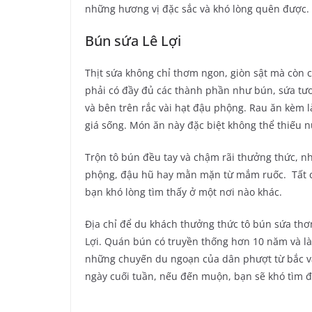
những hương vị đặc sắc và khó lòng quên được.
Bún sứa Lê Lợi
Thịt sứa không chỉ thơm ngon, giòn sật mà còn 
phải có đầy đủ các thành phần như bún, sứa tư
và bên trên rắc vài hạt đậu phộng. Rau ăn kèm 
giá sống. Món ăn này đặc biệt không thể thiếu
Trộn tô bún đều tay và chậm rãi thưởng thức, n
phộng, đậu hũ hay mằn mặn từ mắm ruốc. Tất cả
bạn khó lòng tìm thấy ở một nơi nào khác.
Địa chỉ để du khách thưởng thức tô bún sứa th
Lợi. Quán bún có truyền thống hơn 10 năm và l
những chuyến du ngoạn của dân phượt từ bắc v
ngày cuối tuần, nếu đến muộn, bạn sẽ khó tìm đ