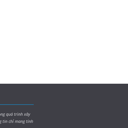
ong quá trình xây
g tin chỉ mang tính