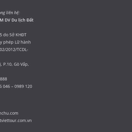
òng liên hệ:
M DV Du lịch Đất
5 do Sở KHĐT
ấy phép Lữ hành
402/2012/TCDL-
, P.10, Gò Vấp,
 888
6 046 – 0989 120
nhchu.com
tviettour.com.vn