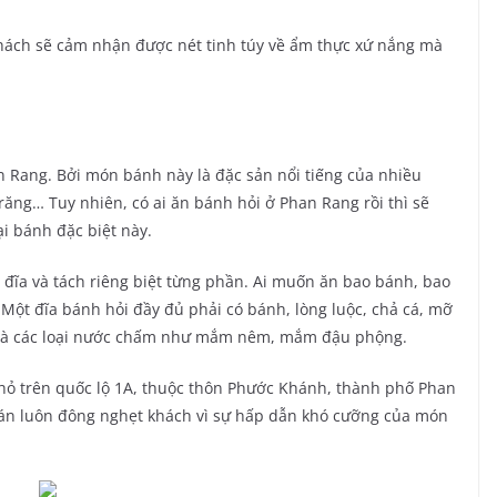
khách sẽ cảm nhận được nét tinh túy về ẩm thực xứ nắng mà
 Rang. Bởi món bánh này là đặc sản nổi tiếng của nhiều
ăng… Tuy nhiên, có ai ăn bánh hỏi ở Phan Rang rồi thì sẽ
i bánh đặc biệt này.
đĩa và tách riêng biệt từng phần. Ai muốn ăn bao bánh, bao
 Một đĩa bánh hỏi đầy đủ phải có bánh, lòng luộc, chả cá, mỡ
 và các loại nước chấm như mắm nêm, mắm đậu phộng.
ỏ trên quốc lộ 1A, thuộc thôn Phước Khánh, thành phố Phan
án luôn đông nghẹt khách vì sự hấp dẫn khó cưỡng của món