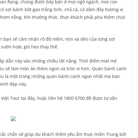
han Rang, chúng được bày bán ở mọi ngõ ngách, mọi con
 sợi bánh bột gạo trắng tinh, chả cá, cá dầm đầy hương vị
n thơm nồng. Khi thưởng thức, thực khách phải pha thêm chút
ăn bạn sẽ cảm nhận rõ độ mềm, mịn và dẻo của từng sợi
 sườn hoặc giò heo thay thế.
ấp dẫn này vào những chiều tắt nắng. Thời điểm mát mẻ
liệu sẽ làm món ăn thêm ngon và tròn vị hơn. Quán bánh canh
ệu là một trong những quán bánh canh ngon nhất mà bạn
xinh đẹp này.
 Việt Tour tại đây, hoặc liên hệ 1800 6700 để được tư vấn
chắc chắn sẽ giúp du khách thêm yêu ẩm thực miền Trung bởi