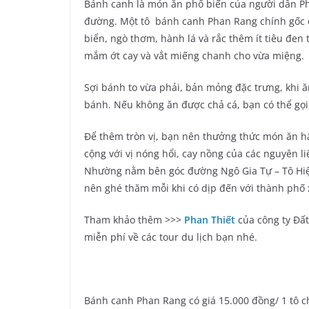
Bánh canh là món ăn phổ biến của người dân P
đường. Một tô bánh canh Phan Rang chính gốc có
biển, ngò thơm, hành lá và rắc thêm ít tiêu đe
mắm ớt cay và vắt miếng chanh cho vừa miệng.
Sợi bánh to vừa phải, bản mỏng đặc trưng, khi 
bánh. Nếu không ăn được chả cá, bạn có thể gọi
Để thêm tròn vị, bạn nên thưởng thức món ăn h
cộng với vị nóng hổi, cay nồng của các nguyên 
Nhường nằm bên góc đường Ngô Gia Tự – Tô Hi
nên ghé thăm mỗi khi có dịp đến với thành phố 
Tham khảo thêm >>>
Phan Thiết
của công ty Đất
miễn phí về các tour du lịch bạn nhé.
Bánh canh Phan Rang có giá 15.000 đồng/ 1 tô 