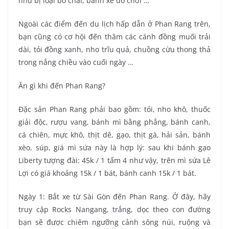
như bị loại bỏ chai, bánh xe đồ chơi …
Ngoài các điểm đến du lịch hấp dẫn ở Phan Rang trên,
bạn cũng có cơ hội đến thăm các cánh đồng muối trải
dài, tỏi đồng xanh, nho trĩu quả, chuồng cừu thong thả
trong nắng chiều vào cuối ngày …
Ăn gì khi đến Phan Rang?
Đặc sản Phan Rang phải bao gồm: tỏi, nho khô, thuốc
giải độc, rượu vang, bánh mì bằng phẳng, bánh canh,
cá chiên, mực khô, thịt dê, gạo, thịt gà, hải sản, bánh
xèo, súp, giá mì sứa này là hợp lý: sau khi bánh gạo
Liberty tượng đài: 45k / 1 tấm 4 như vậy, trên mì sứa Lê
Lợi có giá khoảng 15k / 1 bát, bánh canh 15k / 1 bát.
Ngày 1: Bắt xe từ Sài Gòn đến Phan Rang. Ở đây, hãy
truy cập Rocks Nangang, trắng, dọc theo con đường
bạn sẽ được chiêm ngưỡng cảnh sông núi, ruộng và