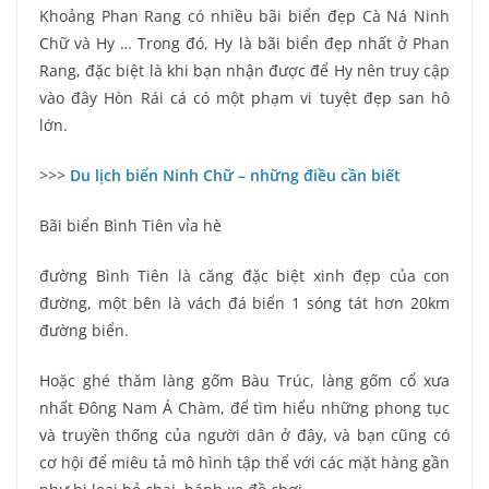
Khoảng Phan Rang có nhiều bãi biển đẹp Cà Ná Ninh
Chữ và Hy … Trong đó, Hy là bãi biển đẹp nhất ở Phan
Rang, đặc biệt là khi bạn nhận được để Hy nên truy cập
vào đây Hòn Rái cá có một phạm vi tuyệt đẹp san hô
lớn.
>>>
Du lịch biển Ninh Chữ – những điều cần biết
Bãi biển Bình Tiên vỉa hè
đường Bình Tiên là căng đặc biệt xinh đẹp của con
đường, một bên là vách đá biển 1 sóng tát hơn 20km
đường biển.
Hoặc ghé thăm làng gốm Bàu Trúc, làng gốm cổ xưa
nhất Đông Nam Á Chàm, để tìm hiểu những phong tục
và truyền thống của người dân ở đây, và bạn cũng có
cơ hội để miêu tả mô hình tập thể với các mặt hàng gần