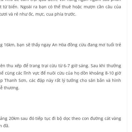
t từ biển. Ngoài ra bạn có thể thuê hoặc mượn cần câu của
ươi và rẻ như ốc, mực, cua phía trước.
ảng 16km, bạn sẽ thấy ngay An Hòa đồng cừu đang mơ tuổi trẻ
nên thu xếp để trang trại cừu từ 6-7 giờ sáng. Sau khi thưởng
hể cùng các lĩnh vực để nuôi cừu của họ dồn khoảng 8-10 giờ
 Thanh Sơn, các đập này rất lý tưởng cho săn bắn và hình
dễ thương.
ảng 20km sau đó tiếp tục đi bộ dọc theo con đường cát vàng
n đã.