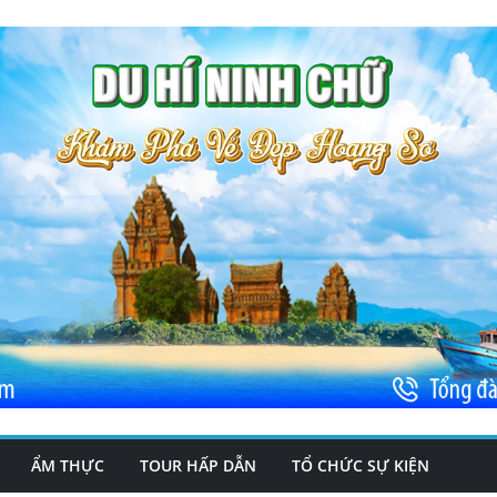
ẨM THỰC
TOUR HẤP DẪN
TỔ CHỨC SỰ KIỆN