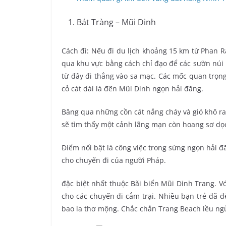
Bát Tràng – Mũi Dinh
Cách đi: Nếu đi du lịch khoảng 15 km từ Phan R
qua khu vực bằng cách chỉ đạo để các sườn núi 
từ đây đi thẳng vào sa mạc. Các mốc quan trọn
cỏ cát dài là đến Mũi Dinh ngọn hải đăng.
Băng qua những cồn cát nắng cháy và gió khô r
sẽ tìm thấy một cảnh lãng mạn còn hoang sơ dọ
Điểm nổi bật là công việc trong sừng ngọn hải 
cho chuyến đi của người Pháp.
đặc biệt nhất thuộc Bãi biển Mũi Dinh Trang. Vớ
cho các chuyến đi cắm trại. Nhiều bạn trẻ đã 
bao la thơ mộng. Chắc chắn Trang Beach lều ngủ 