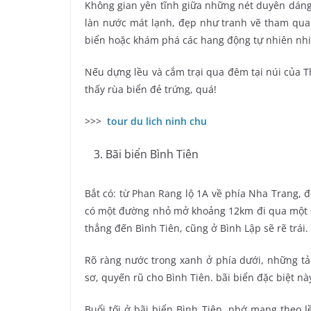
Không gian yên tĩnh giữa những nét duyên dáng
làn nước mát lạnh, đẹp như tranh vẽ tham qua
biển hoặc khám phá các hang động tự nhiên nhi
Nếu dựng lều và cắm trại qua đêm tại núi của T
thấy rùa biển đẻ trứng, quá!
>>>
tour du lich ninh chu
Bãi biển Bình Tiên
Bắt có: từ Phan Rang lộ 1A về phía Nha Trang,
có một đường nhỏ mở khoảng 12km đi qua một con
thẳng đến Bình Tiên, cũng ở Bình Lập sẽ rẽ trái.
Rõ ràng nước trong xanh ở phía dưới, những tả
sơ, quyến rũ cho Bình Tiên. bãi biển đặc biệt n
Buổi tối ở bãi biển Bình Tiên, nhớ mang theo