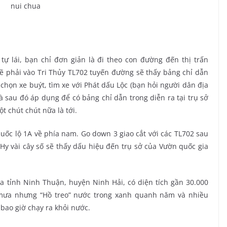
tự lái, bạn chỉ đơn giản là đi theo con đường đến thị trấn
ẽ phải vào Tri Thủy TL702 tuyến đường sẽ thấy bảng chỉ dẫn
chọn xe buýt, tìm xe với Phát dấu Lộc (bạn hỏi người dân địa
 sau đó áp dụng để có bảng chỉ dẫn trong diễn ra tại trụ sở
 chút chút nữa là tới.
quốc lộ 1A về phía nam. Go down 3 giao cắt với các TL702 sau
 Hy vài cây số sẽ thấy dấu hiệu đến trụ sở của Vườn quốc gia
 tỉnh Ninh Thuận, huyện Ninh Hải, có diện tích gần 30.000
t mưa nhưng “Hồ treo” nước trong xanh quanh năm và nhiều
bao giờ chạy ra khỏi nước.