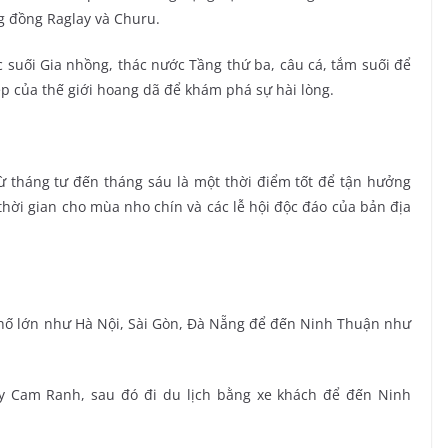
g đồng Raglay và Churu.
c suối Gia nhồng, thác nước Tầng thứ ba, câu cá, tắm suối để
p của thế giới hoang dã để khám phá sự hài lòng.
từ tháng tư đến tháng sáu là một thời điểm tốt để tận hưởng
thời gian cho mùa nho chín và các lễ hội độc đáo của bản địa
phố lớn như Hà Nội, Sài Gòn, Đà Nẵng để đến Ninh Thuận như
ay Cam Ranh, sau đó đi du lịch bằng xe khách để đến Ninh