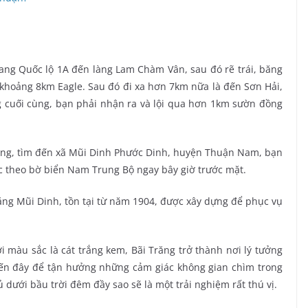
ang Quốc lộ 1A đến làng Lam Chàm Vân, sau đó rẽ trái, băng
khoảng 8km Eagle. Sau đó đi xa hơn 7km nữa là đến Sơn Hải,
g cuối cùng, bạn phải nhận ra và lội qua hơn 1km sườn đồng
ang, tìm đến xã Mũi Dinh Phước Dinh, huyện Thuận Nam, bạn
c theo bờ biển Nam Trung Bộ ngay bây giờ trước mặt.
đăng Mũi Dinh, tồn tại từ năm 1904, được xây dựng để phục vụ
i màu sắc là cát trắng kem, Bãi Trăng trở thành nơi lý tưởng
đến đây để tận hưởng những cảm giác không gian chìm trong
dưới bầu trời đêm đầy sao sẽ là một trải nghiệm rất thú vị.