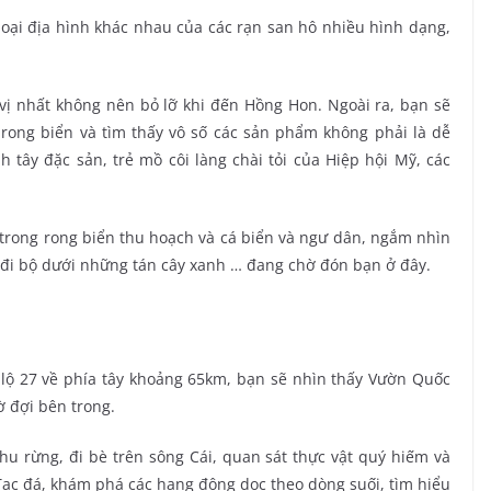
oại địa hình khác nhau của các rạn san hô nhiều hình dạng,
vị nhất không nên bỏ lỡ khi đến Hồng Hon. Ngoài ra, bạn sẽ
ong biển và tìm thấy vô số các sản phẩm không phải là dễ
tây đặc sản, trẻ mồ côi làng chài tỏi của Hiệp hội Mỹ, các
trong rong biển thu hoạch và cá biển và ngư dân, ngắm nhìn
 đi bộ dưới những tán cây xanh … đang chờ đón bạn ở đây.
 lộ 27 về phía tây khoảng 65km, bạn sẽ nhìn thấy Vườn Quốc
ờ đợi bên trong.
 rừng, đi bè trên sông Cái, quan sát thực vật quý hiếm và
 Tac đá, khám phá các hang động dọc theo dòng suối, tìm hiểu