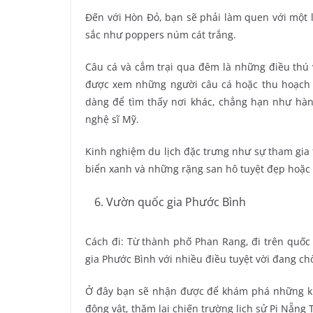
Đến với Hòn Đỏ, bạn sẽ phải làm quen với một l
sắc như poppers núm cát trắng.
Câu cá và cắm trại qua đêm là những điều thú 
được xem những người câu cá hoặc thu hoạch r
dàng để tìm thấy nơi khác, chẳng hạn như hành 
nghệ sĩ Mỹ.
Kinh nghiệm du lịch đặc trưng như sự tham gia 
biển xanh và những rặng san hô tuyệt đẹp hoặc
Vườn quốc gia Phước Bình
Cách đi: Từ thành phố Phan Rang, đi trên quốc
gia Phước Bình với nhiều điều tuyệt vời đang ch
Ở đây bạn sẽ nhận được để khám phá những khu
động vật, thăm lại chiến trường lịch sử Pi Nẵng