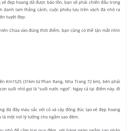
 vẻ đẹp hoang dã được bảo tồn, bạn sẽ phải chiến đấu trong
n danh lam thắng cảnh, cuộc phiêu lưu trên vách đá nhô ra
ên tuyệt đẹp.
hiên Chúa vào đúng thời điểm, bạn cũng có thể tận mắt nhìn
 đến Km1525 (31km từ Phan Rang, Nha Trang 72 km), bên phải
 suối nhỏ gọi là “suối nước ngọt”. Ngay cả tại điểm này, đi
ng đá đầy màu sắc với cỏ và cây đông đúc tạo vẻ đẹp hoang
ày là một nơi lý tưởng cho ngắm sao đêm.
 lều nhỏ để cắm trại qua đêm, với hàng ngàn ngắm sao phản