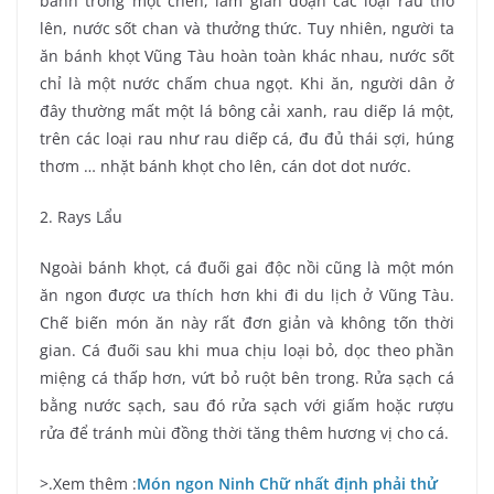
bánh trong một chén, làm gián đoạn các loại rau thô
lên, nước sốt chan và thưởng thức. Tuy nhiên, người ta
ăn bánh khọt Vũng Tàu hoàn toàn khác nhau, nước sốt
chỉ là một nước chấm chua ngọt. Khi ăn, người dân ở
đây thường mất một lá bông cải xanh, rau diếp lá một,
trên các loại rau như rau diếp cá, đu đủ thái sợi, húng
thơm … nhặt bánh khọt cho lên, cán dot dot nước.
2. Rays Lẩu
Ngoài bánh khọt, cá đuối gai độc nồi cũng là một món
ăn ngon được ưa thích hơn khi đi du lịch ở Vũng Tàu.
Chế biến món ăn này rất đơn giản và không tốn thời
gian. Cá đuối sau khi mua chịu loại bỏ, dọc theo phần
miệng cá thấp hơn, vứt bỏ ruột bên trong. Rửa sạch cá
bằng nước sạch, sau đó rửa sạch với giấm hoặc rượu
rửa để tránh mùi đồng thời tăng thêm hương vị cho cá.
>.Xem thêm :
Món ngon Ninh Chữ nhất định phải thử