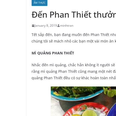
ẨM THỰC
Đến Phan Thiết thưở
January 8, 2019
minhtran
Tết sắp đến, bạn đang muốn đến Phan Thiết nh
chúng tôi sẽ mách nhỏ các bạn một vài món ăn k
MÌ QUẢNG PHAN THIẾT
Nhắc đến mì quảng, chắc hẳn không ít người sẽ 
rằng mì quảng Phan Thiết cũng mang một nét đặ
quảng Phan Thiết đều có sự khác hoàn toàn nhấ