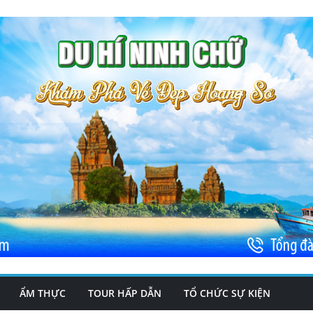
ẨM THỰC
TOUR HẤP DẪN
TỔ CHỨC SỰ KIỆN