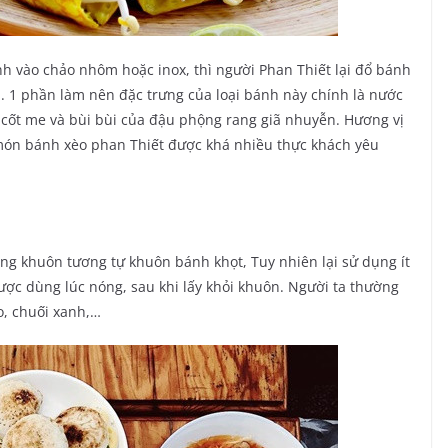
 vào chảo nhôm hoặc inox, thì người Phan Thiết lại đổ bánh
 1 phần làm nên đặc trưng của loại bánh này chính là nước
cốt me và bùi bùi của đậu phộng rang giã nhuyễn. Hương vị
ế món bánh xèo phan Thiết được khá nhiều thực khách yêu
ong khuôn tương tự khuôn bánh khọt, Tuy nhiên lại sử dụng ít
ợc dùng lúc nóng, sau khi lấy khỏi khuôn. Người ta thường
o, chuối xanh,…