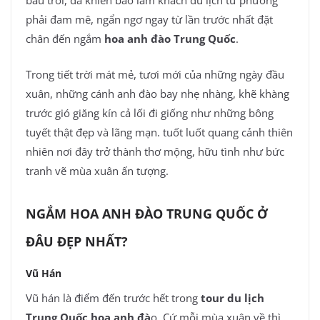
bầu trời, đã khiến bao lăm khách du lịch tứ phương
phải đam mê, ngẩn ngơ ngay từ lần trước nhất đặt
chân đến ngắm
hoa anh đào Trung Quốc
.
Trong tiết trời mát mẻ, tươi mới của những ngày đầu
xuân, những cánh anh đào bay nhẹ nhàng, khẽ khàng
trước gió giăng kín cả lối đi giống như những bông
tuyết thật đẹp và lãng mạn. tuốt luốt quang cảnh thiên
nhiên nơi đây trở thành thơ mộng, hữu tình như bức
tranh vẽ mùa xuân ấn tượng.
NGẮM HOA ANH ĐÀO TRUNG QUỐC Ở
ĐÂU ĐẸP NHẤT?
Vũ Hán
Vũ hán là điểm đến trước hết trong
tour du lịch
Trung Quốc hoa anh đà
o. Cứ mỗi mùa xuân về thì