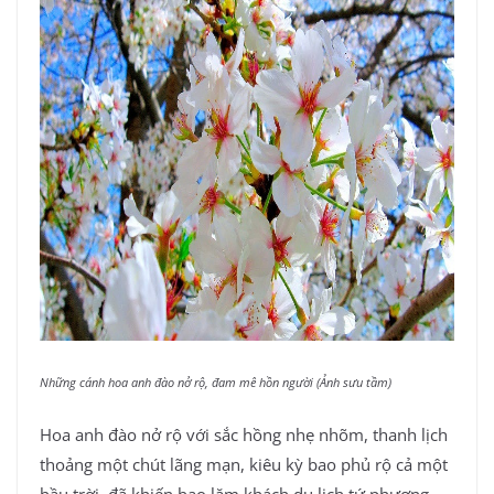
Những cánh hoa anh đào nở rộ, đam mê hồn người (Ảnh sưu tầm)
Hoa anh đào nở rộ với sắc hồng nhẹ nhõm, thanh lịch
thoảng một chút lãng mạn, kiêu kỳ bao phủ rộ cả một