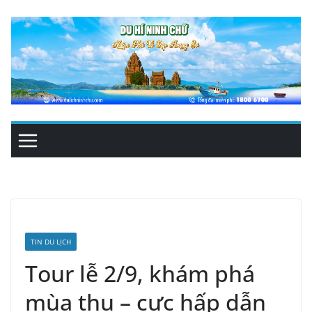
Skip
to
content
TIN DU LỊCH
Tour lễ 2/9, khám phá
mùa thu – cực hấp dẫn