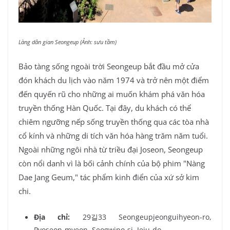
Làng dân gian Seongeup (Ảnh: sưu tầm)
Bảo tàng sống ngoài trời Seongeup bắt đầu mở cửa
đón khách du lịch vào năm 1974 và trở nên một điểm
đến quyến rũ cho những ai muốn khám phá văn hóa
truyền thống Hàn Quốc. Tại đây, du khách có thể
chiêm ngưỡng nếp sống truyền thống qua các tòa nhà
cổ kính và những di tích văn hóa hàng trăm năm tuổi.
Ngoài những ngôi nhà từ triều đại Joseon, Seongeup
còn nổi danh vì là bối cảnh chính của bộ phim "Nàng
Dae Jang Geum," tác phẩm kinh điển của xứ sở kim
chi.
Địa chỉ:
29길33 Seongeupjeonguihyeon-ro,
Pyoseon-myeon, Seogwipo-si, Jeju-do