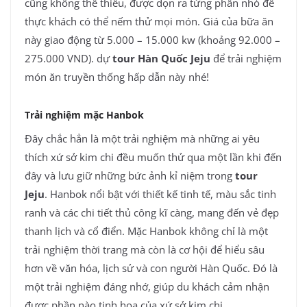
cũng không thể thiếu, được dọn ra từng phần nhỏ để
thực khách có thể nếm thử mọi món. Giá của bữa ăn
này giao động từ 5.000 – 15.000 kw (khoảng 92.000 –
275.000 VND). dự
tour Hàn Quốc Jeju
để trải nghiệm
món ăn truyền thống hấp dẫn này nhé!
Trải nghiệm mặc Hanbok
Đây chắc hẳn là một trải nghiệm mà những ai yêu
thích xứ sở kim chi đều muốn thử qua một lần khi đến
đây và lưu giữ những bức ảnh kỉ niệm trong
tour
Jeju
. Hanbok nổi bật với thiết kế tinh tế, màu sắc tinh
ranh và các chi tiết thủ công kĩ càng, mang đến vẻ đẹp
thanh lịch và cổ điển. Mặc Hanbok không chỉ là một
trải nghiệm thời trang mà còn là cơ hội để hiểu sâu
hơn về văn hóa, lịch sử và con người Hàn Quốc. Đó là
một trải nghiệm đáng nhớ, giúp du khách cảm nhận
được phần nào tinh hoa của xứ sở kim chi.