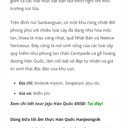
gồm cả các loài thực vật bản địa thích nghi với môi
trường núi lửa.
Trên đỉnh núi Sanbangsan, có một khu rừng nhiệt đới
phong phú với nhiều loài cây đa dạng như hoa mộc
lan, litsea lá màu vàng nhạt, quế Nhật Bản và Newice
Sericeous. Đây cũng là nơi sinh sống của các loài cây
quý hiếm như phong lan chân Centipede và gỗ hoàng
dương Hàn Quốc, làm nổi bật vẻ đẹp tự nhiên và giá
trị sinh thái độc đáo của khu vực.
Địa chỉ:
Andeok-myeon, Seogwipo, Jeju-do
Giá vé:
Miễn phí
Xem chi tiết tour Jeju Hàn Quốc 6N5Đ:
Tại đây!
Dùng bữa tối ẩm thực Hàn Quốc Hanjeongsik