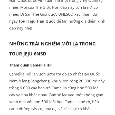
Hàn Quốc được vinh danh là một trong 7 Kỳ Quan tự
nhiên Mới của Thế Giới. Hòn đảo này còn là nơi có
nhiều Di Sản Thế Giới được UNESCO xác nhận. dự
ngay
tour Jeju Hàn Quốc
để tận hưởng địa điểm xinh
đẹp này nhé!
NHỮNG TRẢI NGHIỆM MỚI LẠ TRONG
TOUR JEJU 6N5Đ
Tham quan Camellia Hill
Camellia Hill là vườn ươm trà đồ sộ nhất Hàn Quốc.
Nằm ở làng Sangchang, khu vườn rộng 20.000 m² này
trồng 6.000 cây hoa trà Camellia cùng hơn 500 loài
cây và hoa khác nhau. Bạn sẽ lạc vào một không gian
xanh mát với hơn 500 loài hoa Camellia nở rộ, bên
cạnh những cây cọ, hoa dại và các loại cỏ khác.