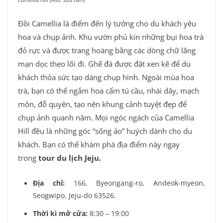
Đồi Camellia là điểm đến lý tưởng cho du khách yêu
hoa và chụp ảnh. Khu vườn phủ kín những bụi hoa trà
đỏ rực và được trang hoàng bằng các dòng chữ lãng
mạn dọc theo lối đi. Ghế đá được đặt xen kẽ để du
khách thỏa sức tạo dáng chụp hình. Ngoài mùa hoa
trà, bạn có thể ngắm hoa cẩm tú cầu, nhài dây, mạch
môn, đỗ quyên, tạo nên khung cảnh tuyệt đẹp để
chụp ảnh quanh năm. Mọi ngóc ngách của Camellia
Hill đều là những góc “sống ảo” huých dành cho du
khách. Bạn có thể khám phá địa điểm này ngay
trong
tour du lịch Jeju.
Địa chỉ:
166, Byeongang-ro, Andeok-myeon,
Seogwipo, Jeju-do 63526.
Thời kì mở cửa:
8:30 – 19:00