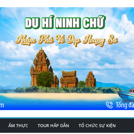
ẨM THỰC
TOUR HẤP DẪN
TỔ CHỨC SỰ KIỆN