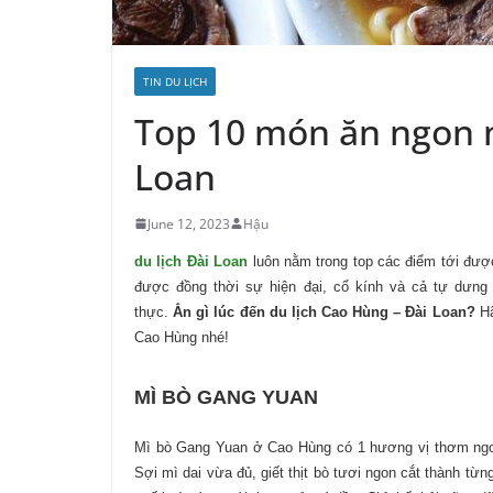
TIN DU LỊCH
Top 10 món ăn ngon n
Loan
June 12, 2023
Hậu
du lịch Đài Loan
luôn nằm trong top các điểm tới được
được đồng thời sự hiện đại, cổ kính và cả tự dưn
thực.
Ẳn gì lúc đến du lịch Cao Hùng – Đài Loan?
H
Cao Hùng nhé!
MÌ BÒ GANG YUAN
Mì bò Gang Yuan ở Cao Hùng có 1 hương vị thơm ngo
Sợi mì dai vừa đủ, giết thịt bò tươi ngon cắt thành từn