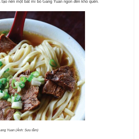
ã tạo nên một bát mì bò Gang Yuan ngon đến khó quên.
ang Yuan (Ảnh: Sưu tầm)