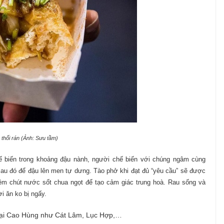
 thối rán (Ảnh: Sưu tầm)
hế biến trong khoảng đậu nành, người chế biến với chúng ngâm cùng
au đó để đậu lên men tự dưng. Tào phở khi đạt đủ “yêu cầu” sẽ được
hêm chút nước sốt chua ngọt để tạo cảm giác trung hoà. Rau sống và
 ăn ko bị ngấy.
tại Cao Hùng như Cát Lâm, Lục Hợp,…