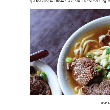
quế hoà cùng mùi thơm của xì dầu. Chỉ thế thôi cũng đ
Mì bò G