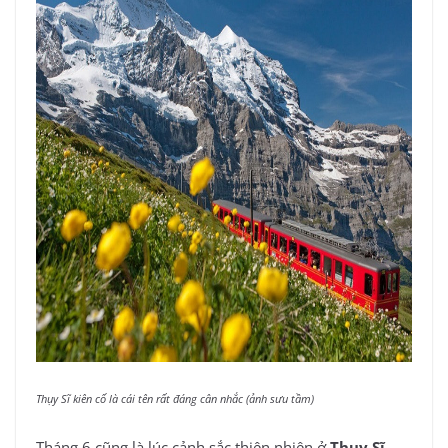
Thụy Sĩ kiên cố là cái tên rất đáng cân nhắc (ảnh sưu tầm)
Tháng 6 cũng là lúc cảnh sắc thiên nhiên ở
Thụy Sĩ