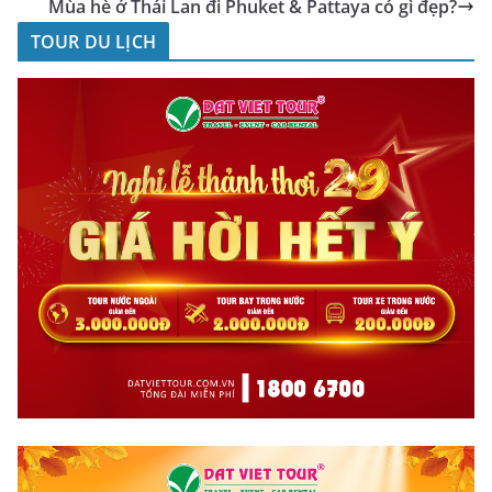
Mùa hè ở Thái Lan đi Phuket & Pattaya có gì đẹp?
TOUR DU LỊCH