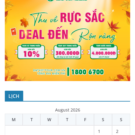
LỊCH
August 2026
M
T
W
T
F
S
S
1
2