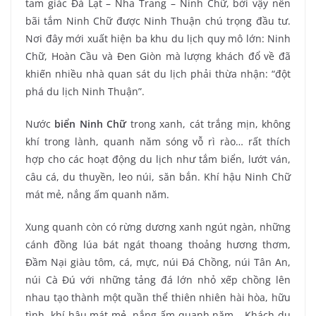
tam giác Đà Lạt – Nha Trang – Ninh Chữ, bởi vậy nên
bãi tắm Ninh Chữ được Ninh Thuận chú trọng đầu tư.
Nơi đây mới xuất hiện ba khu du lịch quy mô lớn: Ninh
Chữ, Hoàn Cầu và Ðen Giòn mà lượng khách đổ về đã
khiến nhiều nhà quan sát du lịch phải thừa nhận: “đột
phá du lịch Ninh Thuận”.
Nước
biển Ninh Chữ
trong xanh, cát trắng mịn, không
khí trong lành, quanh năm sóng vỗ rì rào… rất thích
hợp cho các hoạt động du lịch như tắm biển, lướt ván,
câu cá, du thuyền, leo núi, săn bắn. Khí hậu Ninh Chữ
mát mẻ, nắng ấm quanh năm.
Xung quanh còn có rừng dương xanh ngút ngàn, những
cánh đồng lúa bát ngát thoang thoảng hương thơm,
Đầm Nại giàu tôm, cá, mực, núi Đá Chồng, núi Tân An,
núi Cà Đú với những tảng đá lớn nhỏ xếp chồng lên
nhau tạo thành một quần thể thiên nhiên hài hòa, hữu
tình, khí hậu mát mẻ, nắng ấm quanh năm… Khách du