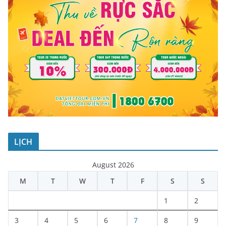
LỊCH
August 2026
M
T
W
T
F
S
S
1
2
3
4
5
6
7
8
9