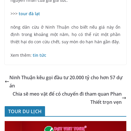
nguyên nhân của giá gia súc.
>>>
tour đà lạt
nông dân cừu ở Ninh Thuận cho biết nếu giá này ổn
định trong khoảng một năm, họ có thể rút một phần
thiệt hại do con cừu chết, suy mòn do hạn hán gần đây.
Xem thêm:
tin tức
Ninh Thuận kêu gọi đầu tư 20.000 tỷ cho hơn 57 dự
án
Chia sẽ meo vặt để có chuyến đi tham quan Phan
Thiết trọn vẹn
TOUR DU LỊCH