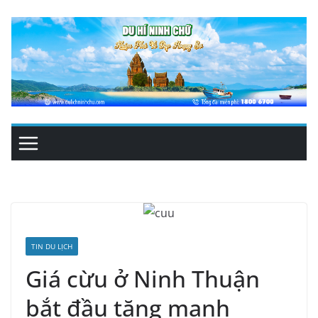
Skip
to
content
TIN DU LỊCH
Giá cừu ở Ninh Thuận
bắt đầu tăng mạnh