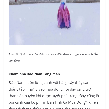
Tour Hàn Quốc tháng 1 – Khám phá cung điện Gyeongbokgung phủ tuyết (Ảnh:
Sưu tầm)
Khám phá Đảo Nami lãng mạn
Đảo Nami luôn lừng danh với hàng cây thủy sam
thẳng tắp, nhưng vào mùa đông nơi đây càng trở
thành ảo huyền khi được tuyết phủ trắng. Đây cũng là
bối cảnh của bộ phim “Bản Tình Ca Mùa Đông”, khiến
đảo trở thành điểm đến lý tưởng cho các cặp đôi