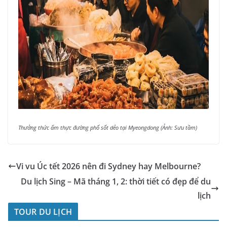
Thưởng thức ẩm thực đường phố sốt dẻo tại Myeongdong (Ảnh: Sưu tầm)
Vi vu Úc tết 2026 nên đi Sydney hay Melbourne?
Du lịch Sing – Mã tháng 1, 2: thời tiết có đẹp để du
lịch
TOUR DU LỊCH