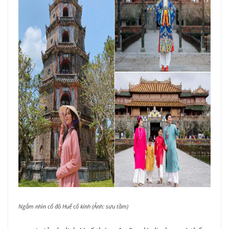
Ngắm nhìn cổ đô Huế cổ kính (Ảnh: sưu tầm)