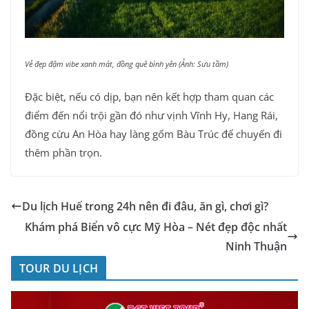
Vẻ đẹp đậm vibe xanh mát, đồng quê bình yên (Ảnh: Sưu tầm)
Đặc biệt, nếu có dịp, bạn nên kết hợp tham quan các
điểm đến nổi trội gần đó như vịnh Vĩnh Hy, Hang Rái,
đồng cừu An Hòa hay làng gốm Bàu Trúc để chuyến đi
thêm phần trọn.
Du lịch Huế trong 24h nên đi đâu, ăn gì, chơi gì?
Khám phá Biển vô cực Mỹ Hòa – Nét đẹp độc nhất
Ninh Thuận
TOUR DU LỊCH