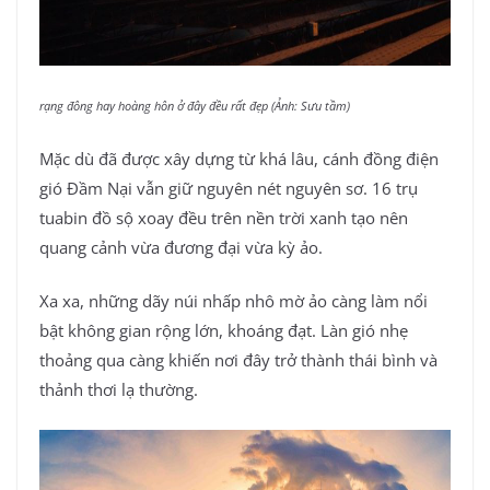
rạng đông hay hoàng hôn ở đây đều rất đẹp (Ảnh: Sưu tầm)
Mặc dù đã được xây dựng từ khá lâu, cánh đồng điện
gió Đầm Nại vẫn giữ nguyên nét nguyên sơ. 16 trụ
tuabin đồ sộ xoay đều trên nền trời xanh tạo nên
quang cảnh vừa đương đại vừa kỳ ảo.
Xa xa, những dãy núi nhấp nhô mờ ảo càng làm nổi
bật không gian rộng lớn, khoáng đạt. Làn gió nhẹ
thoảng qua càng khiến nơi đây trở thành thái bình và
thảnh thơi lạ thường.