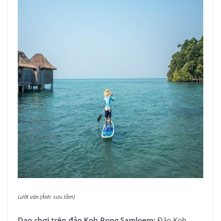
Lướt ván (Ảnh: sưu tầm)
Dạo chơi trên đảo Koh Rong Samloem:
Đảo Koh