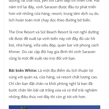
dưỡng rất thái hoà, yên với cảnh đẹp thì miễn chê. Hai
năm trở lại đây, vịnh Saracen được đầu tư phát triển
hơn với những cửa hàng, resort, trung tâm dịch vụ du
lịch hoàn toàn mới chạy dọc theo đường bờ biển.
The One Resort và Sol Beach Resort là nơi nghỉ dưỡng
rất được đề xuất tại vịnh biển này với đầy đủ các hồ
bơi, nhà hàng, villa siêu đẹp, quán bar với phong cách
Khmer. Dù các cặp đôi hay gia đình thì vịnh Saracen
cũng là một đề xuất ráo trọi đối với bạn.
Bãi biển White:
Là một địa điểm du lịch thuận lợi
cùng với quán xá, cửa hàng, và resort chất lượng cao.
Chỉ cần bạn đặt chân ra khỏi phòng nghỉ là bạn đã
bước chân lên bãi cát trắng xóa và có thể trải nghiệm
những điều thúc nơi đây thì còn gì tót vời hơn.