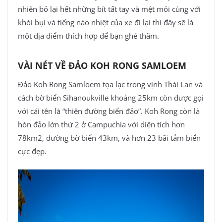
nhiên bỏ lại hết những bít tất tay và mệt mỏi cùng với
khói bụi và tiếng náo nhiệt của xe đi lại thì đây sẽ là
một địa điểm thích hợp để bạn ghé thăm.
VÀI NÉT VỀ ĐẢO KOH RONG SAMLOEM
Đảo Koh Rong Samloem tọa lạc trong vịnh Thái Lan và
cách bờ biển Sihanoukville khoảng 25km còn được gọi
với cái tên là “thiên đường biển đảo”. Koh Rong còn là
hòn đảo lớn thứ 2 ở Campuchia với diện tích hơn
78km2, đường bờ biển 43km, và hơn 23 bãi tắm biển
cực đẹp.