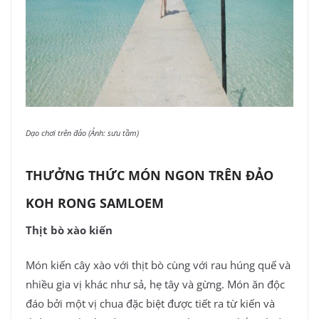
Dạo chơi trên đảo (Ảnh: sưu tầm)
THƯỞNG THỨC MÓN NGON TRÊN ĐẢO
KOH RONG SAMLOEM
Thịt bò xào kiến
Món kiến cây xào với thịt bò cùng với rau húng quế và
nhiều gia vị khác như sả, hẹ tây và gừng. Món ăn độc
đáo bởi một vị chua đặc biệt được tiết ra từ kiến và