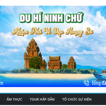
ẨM THỰC
TOUR HẤP DẪN
TỔ CHỨC SỰ KIỆN