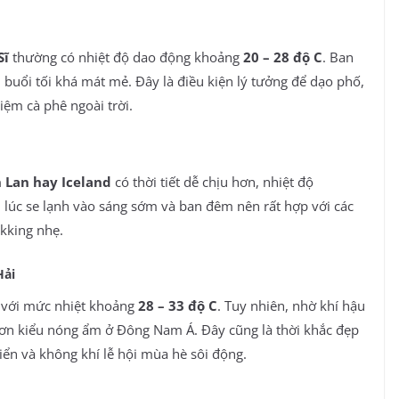
Sĩ
thường có nhiệt độ dao động khoảng
20 – 28 độ C
. Ban
 buổi tối khá mát mẻ. Đây là điều kiện lý tưởng để dạo phố,
iệm cà phê ngoài trời.
 Lan hay Iceland
có thời tiết dễ chịu hơn, nhiệt độ
i lúc se lạnh vào sáng sớm và ban đêm nên rất hợp với các
ekking nhẹ.
Hải
với mức nhiệt khoảng
28 – 33 độ C
. Tuy nhiên, nhờ khí hậu
hơn kiểu nóng ẩm ở Đông Nam Á. Đây cũng là thời khắc đẹp
iển và không khí lễ hội mùa hè sôi động.