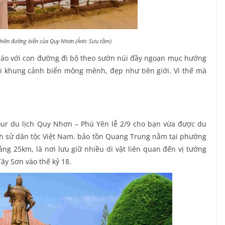
Thiên đường biển của Quy Nhơn (Ảnh: Sưu tầm)
đáo với con đường đi bộ theo sườn núi đầy ngoạn mục hướng
ới khung cảnh biển mông mênh, đẹp như tiên giới. Vì thế mà
ur du lịch Quy Nhơn – Phú Yên lễ 2/9 cho bạn vừa được du
lịch sử dân tộc Việt Nam. bảo tồn Quang Trung nằm tại phường
ng 25km, là nơi lưu giữ nhiều di vật liên quan đến vị tướng
ây Sơn vào thế kỷ 18.