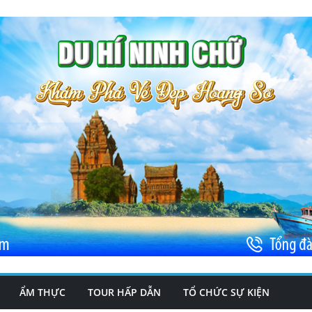
ẨM THỰC
TOUR HẤP DẪN
TỔ CHỨC SỰ KIỆN