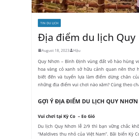
TIN DU LỊCH
Địa điểm du lịch Quy
August 18, 2023
Hậu
Quy Nhơn – Bình Định vùng đất võ hào hùng v
hoa vàng cỏ xanh sở hữu cảnh quan nên thơ h
biết đến và tuyển lựa làm điểm dừng chân của
những địa điểm vui chơi nào xăm? Cùng theo châ
GỢI Ý ĐỊA ĐIỂM DU LỊCH QUY NHƠN 
Vui chơi tại Kỳ Co – Eo Gió
Du lịch Quy Nhơn lễ 2/9 thì bạn vững chắc khô
“Maldives thu nhỏ của Việt Nam”. Bãi biển Kỳ C