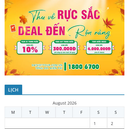
LỊCH
August 2026
M
T
W
T
F
S
S
1
2