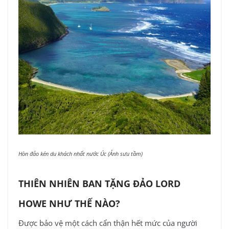
Hòn đảo kén du khách nhất nước Úc (Ảnh sưu tầm)
THIÊN NHIÊN BAN TẶNG ĐẢO LORD
HOWE NHƯ THẾ NÀO?
Được bảo vệ một cách cẩn thận hết mức của người