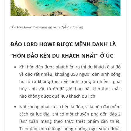
Đảo Lord Howe thiên đàng nguyên sơ (Ảnh sưu tầm)
ĐẢO LORD HOWE ĐƯỢC MỆNH DANH LÀ
“HÒN ĐẢO KÉN DU KHÁCH NHẤT” Ở ÚC
Khi hòn đảo được phát hiện ra thì du khách ồ ạt đổ
về đảo rất nhiều, khoảng 350 người dân sinh sống
họ tỏ ra không thích về tình trạng ô nhiễm, phá
hủy sinh vật, từ đó đã giới hạn bất kì ở thời khắc
nào không được quá 400 khách du lịch
Nơi không phải cứ có tiền là đến, vì là hòn đảo nằm
cách xa lục địa, chỉ có một chuyến phà đến đảo 2
lần/ tuần mang theo thực thiết phẩm cần thiết.
Trên đảo chỉ có lổng chổng những ngôi vườn được