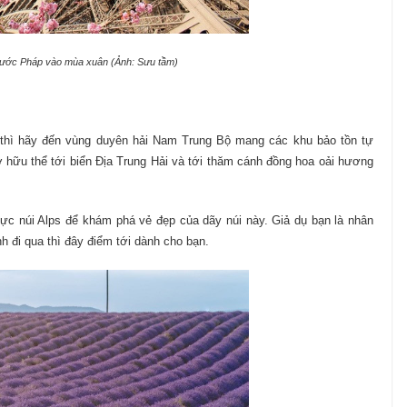
nước Pháp vào mùa xuân (Ảnh: Sưu tầm)
t thì hãy đến vùng duyên hải Nam Trung Bộ mang các khu bảo tồn tự
 hữu thể tới biển Địa Trung Hải và tới thăm cánh đồng hoa oải hương
vực núi Alps để khám phá vẻ đẹp của dãy núi này. Giả dụ bạn là nhân
h đi qua thì đây điểm tới dành cho bạn.