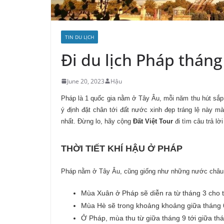
TIN DU LỊCH
Đi du lịch Pháp thán
June 20, 2023
Hậu
Pháp là 1 quốc gia nằm ở Tây Âu, mỗi năm thu hút sắp 
ý định đặt chân tới đất nước xinh đẹp tráng lệ này m
nhất. Đừng lo, hãy cộng
Đất Việt Tour
đi tìm câu trả lời
THỜI TIẾT KHÍ HẬU Ở PHÁP
Pháp nằm ở Tây Âu, cũng giống như những nước châu 
Mùa Xuân ở Pháp sẽ diễn ra từ tháng 3 cho t
Mùa Hè sẽ trong khoảng khoảng giữa tháng 6
Ở Pháp, mùa thu từ giữa tháng 9 tới giữa th