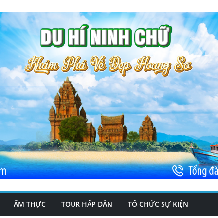
ẨM THỰC
TOUR HẤP DẪN
TỔ CHỨC SỰ KIỆN