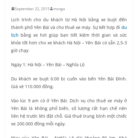
September 22, 2015
msnga
Lịch trình cho du khách từ Hà Nội bằng xe buýt đến
thành phố Yên Bái và cho thuê xe máy. Sự kết hợp đi
du
lịch
bằng xe hơi giúp bạn tiết kiệm thời gian và sức
khỏe tốt hơn cho xe khách Hà Nội – Yên Bái có sẵn 2,5-3
giờ chạy.
Ngày 1: Hà Nội – Yên Bái – Nghĩa Lộ
Du khách xe buýt 6:00 bị cuốn vào bến Yên Bái Đính.
Giá vé 110.000 đồng.
Vào lúc 9 am có ở Yên Bái. Dịch vụ cho thuê xe máy ở
Yên Bái là không phổ biến, số lượng rất hạn chế nên
liên hệ trước khi đặt chỗ. Giá thuê trung bình một chiếc
xe 200.000 đồng mỗi ngày.
Way của Yên Bái – Nghĩa Lộ dài khoảng 80 km. Khá