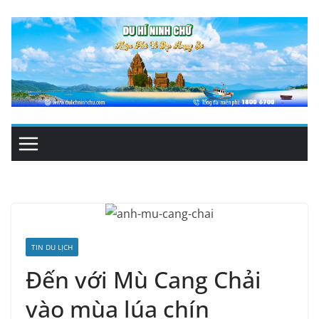
Skip
to
content
TIN DU LỊCH
Đến với Mù Cang Chải
vào mùa lúa chín