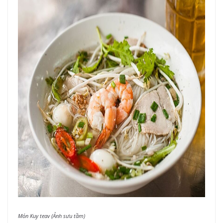
Món Kuy teav (Ảnh sưu tầm)