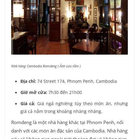
Nhà hàng Cambodia Romdeng ( Ảnh sưu tầm )
Địa chỉ:
74 Street 174, Phnom Penh, Cambodia
Giờ mở cửa:
7h30 đến 21h00
Giá cả:
Giá ngả nghiêng tùy theo món ăn, nhưng
giá cả nằm trong khoảng nhàng nhàng.
Romdeng là một nhà hàng khác tại Phnom Penh, nổi
danh với các món ăn đặc sản của Cambodia. Nhà hàng
này có không gian ngoài trời thoáng đạt và không gian