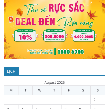
LỊCH
August 2026
M
T
W
T
F
S
S
1
2