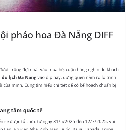
 hội pháo hoa Đà Nẵng DIFF
 được trông đợi nhất vào mùa hè, cuộn hàng nghìn du khách
h
du lịch Đà Nẵng
vào dịp này, đừng quên nắm rõ lộ trình
i của mình. Cùng tìm hiểu chi tiết để có kế hoạch chuẩn bị
mang tầm quốc tế
n sẽ được tổ chức từ ngày 31/5/2025 đến 12/7/2025, với
ần Lan, Bồ Đào Nha, Anh, Hàn Quốc, Italia, Canada, Trung