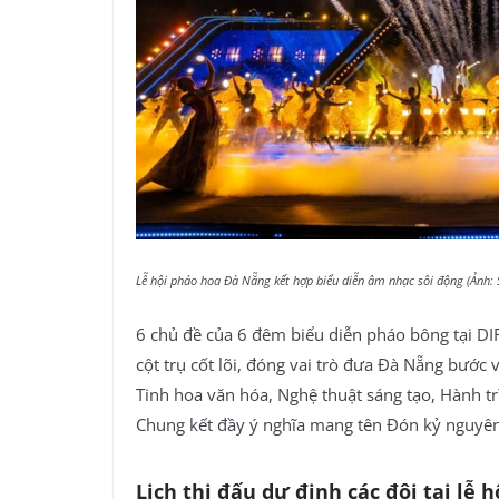
Lễ hội pháo hoa Đà Nẵng kết hợp biểu diễn âm nhạc sôi động (Ảnh:
6 chủ đề của 6 đêm biểu diễn pháo bông tại DI
cột trụ cốt lõi, đóng vai trò đưa Đà Nẵng bước
Tinh hoa văn hóa, Nghệ thuật sáng tạo, Hành tr
Chung kết đầy ý nghĩa mang tên Đón kỷ nguyê
Lịch thi đấu dự định các đội tại lễ 