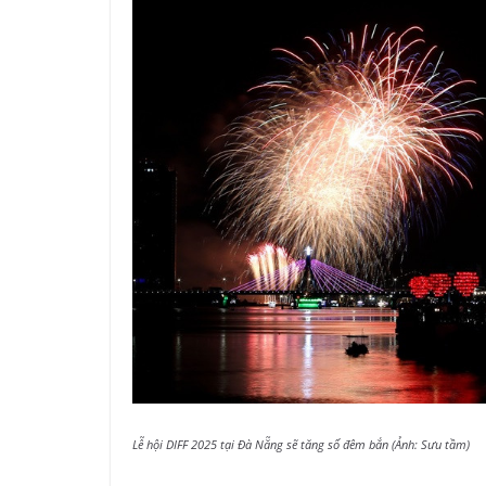
Lễ hội DIFF 2025 tại Đà Nẵng sẽ tăng số đêm bắn (Ảnh: Sưu tầm)