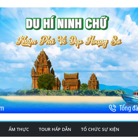
ẨM THỰC
TOUR HẤP DẪN
TỔ CHỨC SỰ KIỆN