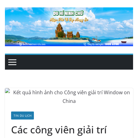
Skip
to
content
TIN DU LỊCH
Các công viên giải trí