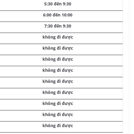
5:30 đến 9:30
6:00 đến 10:00
7:30 đến 9:30
không đi được
không đi được
không đi được
không đi được
không đi được
không đi được
không đi được
không đi được
không đi được