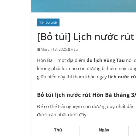
TIN DU LỊCH
[Bỏ túi] Lịch nước rú
March 13, 2025
Hậu
Hòn Bà – một địa điểm
du lịch Vũng Tàu
nổi 
không phải lúc nào còn đường bí hiểm này cũn
giữa biển này thì tham khảo ngay
lịch nước r
Bỏ túi lịch nước rút Hòn Bà tháng 3
Để có thể trải nghiệm con đường duy nhất dẫn 
được cập nhật dưới đây:
Thứ
Ngày