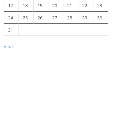
17
18
19
20
21
22
23
24
25
26
27
28
29
30
31
« Jul