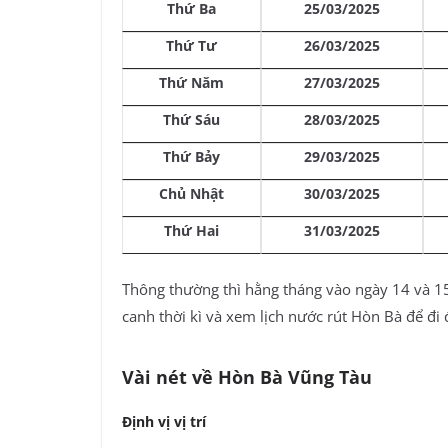
Thứ Ba
25/03/2025
Thứ Tư
26/03/2025
Thứ Năm
27/03/2025
Thứ Sáu
28/03/2025
Thứ Bảy
29/03/2025
Chủ Nhật
30/03/2025
Thứ Hai
31/03/2025
Thông thường thì hằng tháng vào ngày 14 và 15 
canh thời kì và xem lịch nước rút Hòn Bà để đi 
Vài nét về Hòn Bà Vũng Tàu
Định vị vị trí