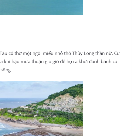
 Tàu có thờ một ngôi miếu nhỏ thờ Thủy Long thần nữ. Cư
hòa khí hậu mưa thuận gió gió để họ ra khơi đánh bánh cá
 sống.