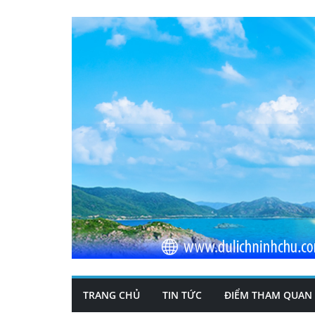
Skip
to
content
TRANG CHỦ
TIN TỨC
ĐIỂM THAM QUAN