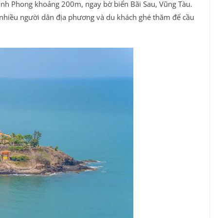
nh Phong khoảng 200m, ngay bờ biển Bãi Sau, Vũng Tàu.
c nhiều người dân địa phương và du khách ghé thăm để cầu