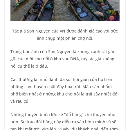
Tác giả Son Nguyen của VN được đánh giá cao với bức
ảnh chụp một phiên chợ nổi.
Trong bức ảnh của Son Nguyen là khung cảnh rất gần
gũi của một chợ nổi ở khu vực ĐNA, tuy tác giả không
nói cụ thể là ở đâu.
Các thương lái nhỏ dành đa số thời gian của họ trên
những con thuyền chất đầy hoa trái. Mẫu sản phẩm
phổ biến nhất ở những khu chợ nổi là trái cây nhiệt đới
và rau củ.
Những thuyền buôn lớn sẽ "đổ hàng" cho thuyền nhỏ
hơn. Sự trao đổi hàng này diễn ra vào bình minh và sẽ
tan khi mặt trời vừa lên. Vì vậy, du khách phải đến sớm