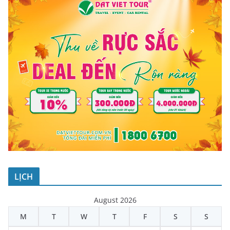
LỊCH
August 2026
M
T
W
T
F
S
S