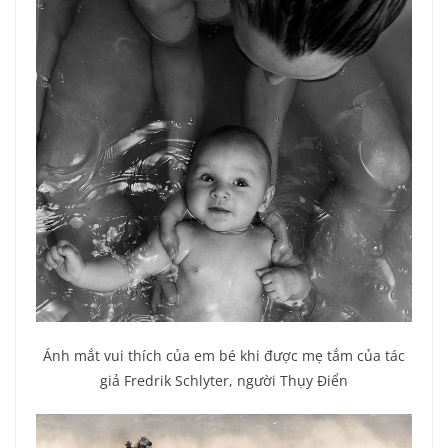
Ánh mắt vui thích của em bé khi được mẹ tắm của tác
giả Fredrik Schlyter, người Thụy Điển