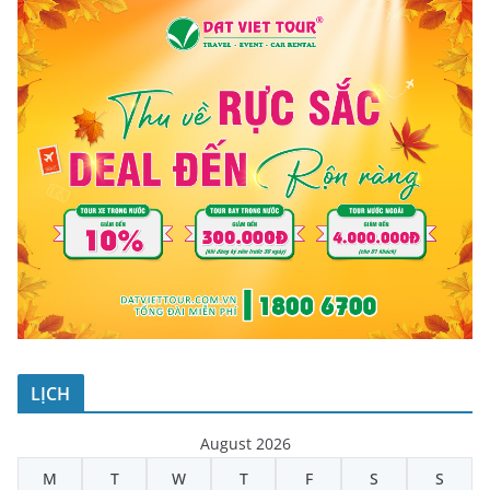
LỊCH
August 2026
M
T
W
T
F
S
S