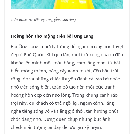
Chèo kayak trên bãi Ông Lang (Ảnh: Sưu tầm)
Hoàng hôn thơ mộng trên bãi Ông Lang
Bãi Ông Lang là nơi lý tưởng để ngắm hoàng hôn tuyệt
đẹp ở Phú Quốc. Khi quạ lặn, mọi thứ xung quanh đều
khoác lên mình một màu hồng, cam lãng mạn, từ bãi
biển mông mênh, hàng cây xanh mướt, đến bầu trời
rộng lớn và những chiếc thuyền đánh cá vào bờ nhấp
nhô trên sóng biển. toàn bộ tạo nên một bức tranh
hoàng hôn đẹp đến nao lòng. Trong khung cảnh ráo
trọi này, du khách có thể ngồi lại, ngắm cảnh, lắng
nghe tiếng sóng vỗ và tiếng gió thổi, tận hưởng phút
chốc đáng nhớ. Đừng quên chụp những bức ảnh
checkin ấn tượng tại đây để lưu giữ kỷ niệm.