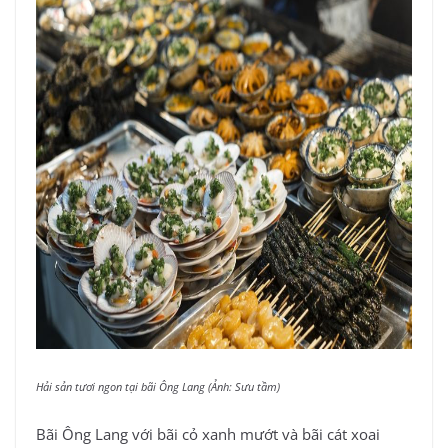
Hải sản tươi ngon tại bãi Ông Lang (Ảnh: Sưu tầm)
Bãi Ông Lang với bãi cỏ xanh mướt và bãi cát xoai