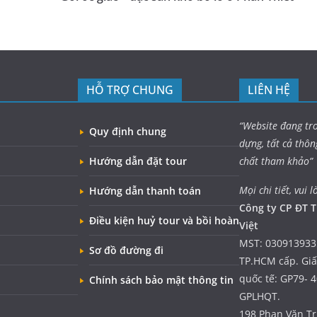
HỖ TRỢ CHUNG
LIÊN HỆ
“Website đang tr
Quy định chung
dựng, tất cả thôn
Hướng dẫn đặt tour
chất tham khảo”
Mọi chi tiết, vui l
Hướng dẫn thanh toán
Công ty CP ĐT T
Điều kiện huỷ tour và bồi hoàn
Việt
MST: 030913933
Sơ đồ đường đi
TP.HCM cấp. Gi
quốc tế: GP79- 
Chính sách bảo mật thông tin
GPLHQT.
198 Phan Văn Trị