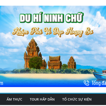
ẨM THỰC
TOUR HẤP DẪN
TỔ CHỨC SỰ KIỆN