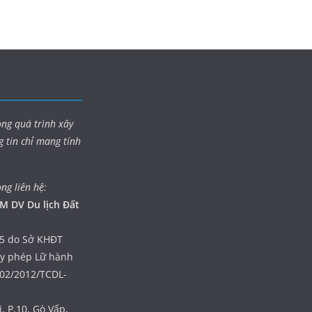
ong quá trình xây
g tin chỉ mang tính
òng liên hệ:
M DV Du lịch Đất
5 do Sở KHĐT
ấy phép Lữ hành
402/2012/TCDL-
, P.10, Gò Vấp,