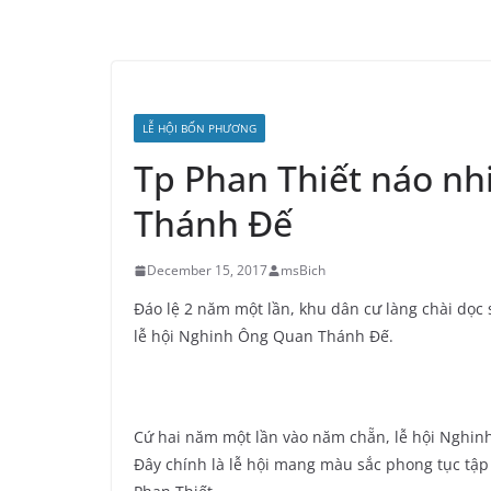
LỄ HỘI BỐN PHƯƠNG
Tp Phan Thiết náo nh
Thánh Đế
December 15, 2017
msBich
Đáo lệ 2 năm một lần, khu dân cư làng chài dọc 
lễ hội Nghinh Ông Quan Thánh Đế.
Cứ hai năm một lần vào năm chẵn, lễ hội Nghinh
Đây chính là lễ hội mang màu sắc phong tục tậ