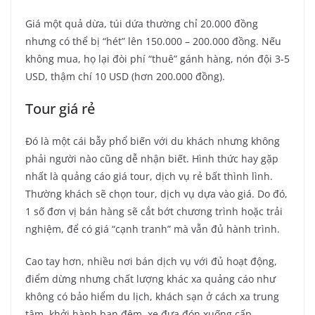
Giá một quả dừa, túi dứa thường chỉ 20.000 đồng
nhưng có thể bị “hét” lên 150.000 – 200.000 đồng. Nếu
không mua, họ lại đòi phí “thuê” gánh hàng, nón đội 3-5
USD, thậm chí 10 USD (hơn 200.000 đồng).
Tour giá rẻ
Đó là một cái bẫy phổ biến với du khách nhưng không
phải người nào cũng dễ nhận biết. Hình thức hay gặp
nhất là quảng cáo giá tour, dịch vụ rẻ bất thình lình.
Thường khách sẽ chọn tour, dịch vụ dựa vào giá. Do đó,
1 số đơn vị bán hàng sẽ cắt bớt chương trình hoặc trải
nghiệm, để có giá “cạnh tranh” mà vẫn đủ hành trình.
Cao tay hơn, nhiều nơi bán dịch vụ với đủ hoạt động,
điểm dừng nhưng chất lượng khác xa quảng cáo như
không có bảo hiểm du lịch, khách sạn ở cách xa trung
tâm, khởi hành ban đêm, xe đưa đón xuống cấp…