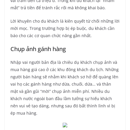
vài trăm đến cả triệu đ. Trong khi du khách lại “nhắm
mắt” trả tiền để tránh rắc rối mà không khai báo.
Lời khuyên cho du khách là kiên quyết từ chối những lời
mời mọc. Trong trường hợp bị ép buộc, du khách cần
báo cho các cơ quan chức năng gần nhất.
Chụp ảnh gánh hàng
Nhập vai người bản địa là chiêu dụ khách chụp ảnh và
mua hàng giá cao ở các khu đông khách du lịch. Những
người bán hàng sẽ nhằm khi khách sơ hở để quàng lên
vai họ các gánh hàng như dừa, chuối, dứa… và thân
mật và gần gũi “mời” chụp ảnh miễn phí. Nhiều du
khách nước ngoài ban đầu lầm tưởng sự hiếu khách
nên vui vẻ tạo dáng, nhưng sau đó bất thình lình vì bị
ép mua hàng.