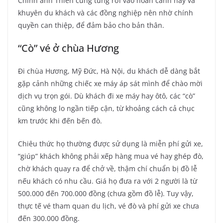
Chính anh Thiên cũng từng rơi vào hoàn cảnh này và
khuyên du khách và các đồng nghiệp nên nhờ chính
quyền can thiệp, để đảm bảo cho bản thân.
“Cò” vé ở chùa Hương
Đi chùa Hương, Mỹ Đức, Hà Nội, du khách dễ dàng bắt
gặp cảnh những chiếc xe máy áp sát mình để chào mời
dịch vụ trọn gói. Dù khách đi xe máy hay ôtô, các “cò”
cũng không lo ngần tiếp cận, từ khoảng cách cả chục
km trước khi đến bến đò.
Chiêu thức họ thường được sử dụng là miễn phí gửi xe,
“giúp” khách không phải xếp hàng mua vé hay ghép đò,
chờ khách quay ra để chở về, thậm chí chuẩn bị đồ lễ
nếu khách có nhu cầu. Giá họ đưa ra với 2 người là từ
500.000 đến 700.000 đồng (chưa gồm đồ lễ). Tuy vậy,
thực tế vé tham quan du lịch, vé đò và phí gửi xe chưa
đến 300.000 đồng.