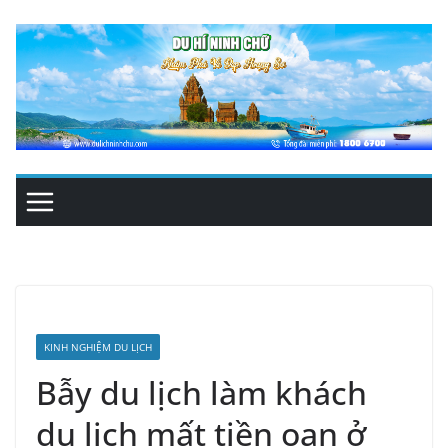
Skip
to
content
KINH NGHIỆM DU LỊCH
Bẫy du lịch làm khách
du lịch mất tiền oan ở