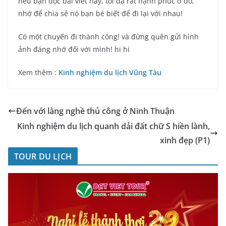
nếu bạn đọc bài viết này, tôi đã rất hạnh phúc ở đó,
nhớ để chia sẻ nó bạn bè biết để đi lại với nhau!
Có một chuyến đi thành công! và đừng quên gửi hình
ảnh đáng nhớ đối với mình! hi hi
Xem thêm :
Kinh nghiệm du lịch Vũng Tàu
Đến với làng nghề thủ công ở Ninh Thuận
Kinh nghiệm du lịch quanh dải đất chữ S hiền lành,
xinh đẹp (P1)
TOUR DU LỊCH