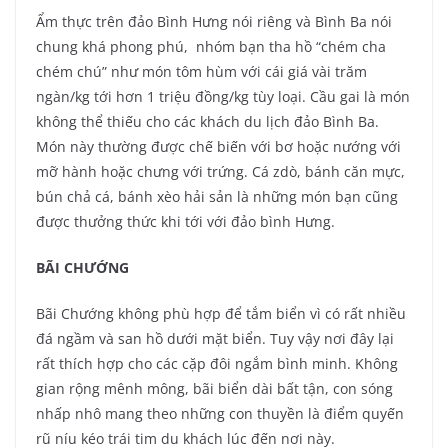
Ẩm thực trên đảo Bình Hưng nói riêng và Bình Ba nói
chung khá phong phú, nhóm bạn tha hồ “chém cha
chém chú” như món tôm hùm với cái giá vài trăm
ngàn/kg tới hơn 1 triệu đồng/kg tùy loại. Cầu gai là món
không thể thiếu cho các khách du lịch đảo Bình Ba.
Món này thường được chế biến với bơ hoặc nướng với
mỡ hành hoặc chưng với trứng. Cá zdò, bánh căn mực,
bún chả cá, bánh xèo hải sản là những món bạn cũng
được thưởng thức khi tới với đảo bình Hưng.
BÃI CHƯỚNG
Bãi Chướng không phù hợp để tắm biển vì có rất nhiều
đá ngầm và san hồ dưới mặt biển. Tuy vậy nơi đây lại
rất thích hợp cho các cặp đôi ngắm bình minh. Không
gian rộng mênh mông, bãi biển dài bất tận, con sóng
nhấp nhô mang theo những con thuyền là điểm quyến
rũ níu kéo trái tim du khách lúc đến nơi này.