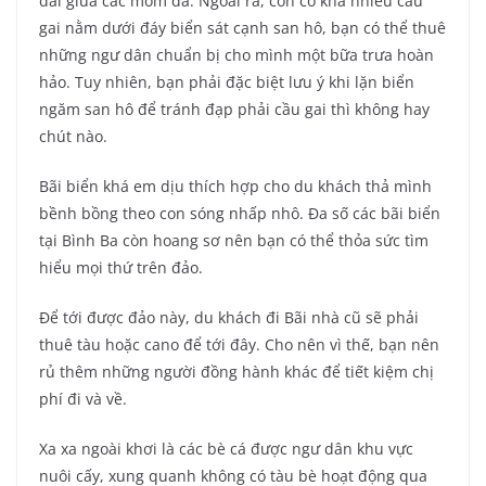
dài giữa các mỏm đá. Ngoài ra, còn có khá nhiều cầu
gai nằm dưới đáy biển sát cạnh san hô, bạn có thể thuê
những ngư dân chuẩn bị cho mình một bữa trưa hoàn
hảo. Tuy nhiên, bạn phải đặc biệt lưu ý khi lặn biển
ngăm san hô để tránh đạp phải cầu gai thì không hay
chút nào.
Bãi biển khá em dịu thích hợp cho du khách thả mình
bềnh bồng theo con sóng nhấp nhô. Đa số các bãi biển
tại Bình Ba còn hoang sơ nên bạn có thể thỏa sức tìm
hiểu mọi thứ trên đảo.
Để tới được đảo này, du khách đi Bãi nhà cũ sẽ phải
thuê tàu hoặc cano để tới đây. Cho nên vì thế, bạn nên
rủ thêm những người đồng hành khác để tiết kiệm chị
phí đi và về.
Xa xa ngoài khơi là các bè cá được ngư dân khu vực
nuôi cấy, xung quanh không có tàu bè hoạt động qua