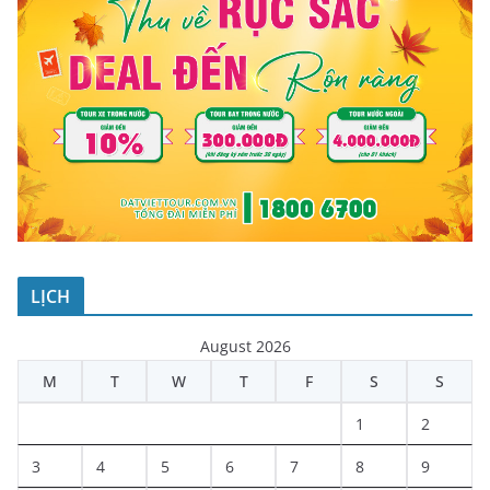
LỊCH
August 2026
M
T
W
T
F
S
S
1
2
3
4
5
6
7
8
9