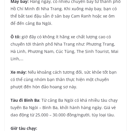
Máy bay:
Hàng ngày, có nhiều chuyến bay từ thành phố
Hồ Chí Minh đi Nha Trang. Khi xuống máy bay, bạn có
thể bắt taxi đậu sẵn ở sân bay Cam Ranh hoặc xe ôm
để đến cảng Ba Ngòi.
Ô tô:
giờ đây có không ít hãng xe chất lượng cao có
chuyến tới thành phố Nha Trang như: Phương Trang,
Hà Linh, Phương Nam, Cúc Tùng, The Sinh Tourist, Mai
Linh,…
Xe máy:
Nếu khoảng cách tương đối, sức khỏe tốt bạn
có thể cùng nhóm bạn thân thực hiện một chuyến
phượt đến hòn đảo hoang sơ này.
Tàu đi Bình Ba
: Từ cảng Ba Ngòi có khá nhiều tàu chạy
tuyến Ba Ngòi – Bình Ba, khởi hành hàng ngày. Giá vé
dao động từ 25.000 – 30.000 đồng/người, tùy loại tàu.
Giờ tàu chạy: