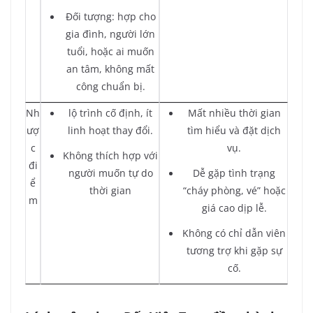
Đối tượng: hợp cho
gia đình, người lớn
tuổi, hoặc ai muốn
an tâm, không mất
công chuẩn bị.
Nh
lộ trình cố định, ít
Mất nhiều thời gian
ượ
linh hoạt thay đổi.
tìm hiểu và đặt dịch
c
vụ.
Không thích hợp với
đi
người muốn tự do
Dễ gặp tình trạng
ể
thời gian
“cháy phòng, vé” hoặc
m
giá cao dịp lễ.
Không có chỉ dẫn viên
tương trợ khi gặp sự
cố.