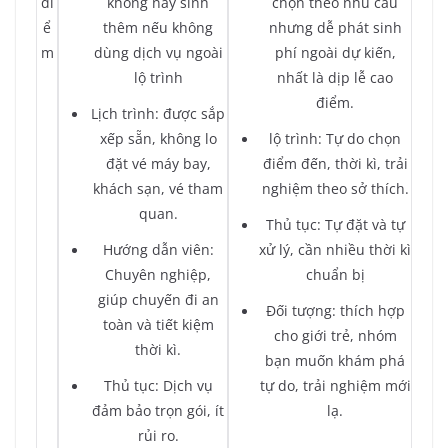
đi
không nảy sinh
chọn theo nhu cầu
ể
thêm nếu không
nhưng dễ phát sinh
m
dùng dịch vụ ngoài
phí ngoài dự kiến,
lộ trình
nhất là dịp lễ cao
điểm.
Lịch trình: được sắp
xếp sẵn, không lo
lộ trình: Tự do chọn
đặt vé máy bay,
điểm đến, thời kì, trải
khách sạn, vé tham
nghiệm theo sở thích.
quan.
Thủ tục: Tự đặt và tự
Hướng dẫn viên:
xử lý, cần nhiều thời kì
Chuyên nghiệp,
chuẩn bị
giúp chuyến đi an
Đối tượng: thích hợp
toàn và tiết kiệm
cho giới trẻ, nhóm
thời kì.
bạn muốn khám phá
Thủ tục: Dịch vụ
tự do, trải nghiệm mới
đảm bảo trọn gói, ít
lạ.
rủi ro.