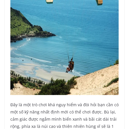
Đây là một trò chơi khá nguy hiểm và đòi hỏi bạn cần có
một số kỹ năng nhất định mới có thể chơi được. Bù lại,
cảm giác được ngắm mình biển xanh và bãi cát dài trải
rộng, phía xa là núi cao và thiên nhiên hùng vĩ sẽ là 1