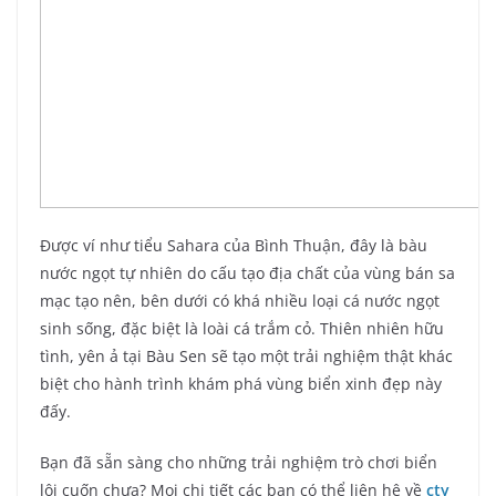
Được ví như tiểu Sahara của Bình Thuận, đây là bàu
nước ngọt tự nhiên do cấu tạo địa chất của vùng bán sa
mạc tạo nên, bên dưới có khá nhiều loại cá nước ngọt
sinh sống, đặc biệt là loài cá trắm cỏ. Thiên nhiên hữu
tình, yên ả tại Bàu Sen sẽ tạo một trải nghiệm thật khác
biệt cho hành trình khám phá vùng biển xinh đẹp này
đấy.
Bạn đã sẵn sàng cho những trải nghiệm trò chơi biển
lôi cuốn chưa? Mọi chi tiết các bạn có thể liên hệ về
cty