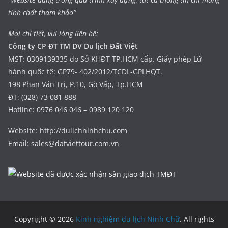
tính chất tham khảo”
Mọi chi tiết, vui lòng liên hệ:
Công ty CP ĐT TM DV Du lịch Đất Việt
MST: 0309139335 do Sở KHĐT TP.HCM cấp. Giấy phép Lữ
hành quốc tế: GP79- 402/2012/TCDL-GPLHQT.
198 Phan Văn Trị, P.10, Gò Vấp, Tp.HCM
ĐT: (028) 73 081 888
Hotline: 0976 046 046 – 0989 120 120
Website: http://dulichninhchu.com
Email: sales@datviettour.com.vn
Copyright © 2026
Kinh nghiệm du lịch Ninh Chữ
. All rights