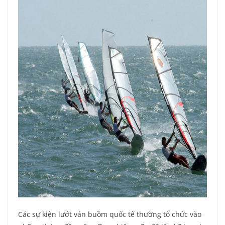
Các sự kiện lướt ván buồm quốc tế thường tổ chức vào