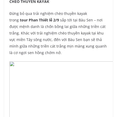
CHÈO THUYỀN KAYAK
Đừng bỏ qua trải nghiệm chèo thuyền kayak
trong
tour Phan Thiết lễ 2/9
sắp tới tại Bàu Sen – nơi
được mệnh danh là chốn bồng lai giữa những triền cát
trắng. Khác với trải nghiệm chèo thuyền kayak tại khu
vực miền Tây sông nước, đến với Bàu Sen bạn sẽ thả
mình giữa những triền cát trắng mịn màng xung quanh
là cơ ngơi sen hồng chớm nở.