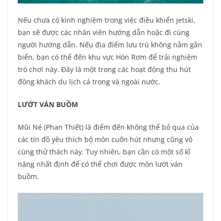
Nếu chưa có kinh nghiệm trong việc điều khiển jetski,
bạn sẽ được các nhân viên hướng dẫn hoặc đi cùng
người hướng dẫn. Nếu địa điểm lưu trú không nằm gần
biển, bạn có thể đến khu vực Hòn Rơm để trải nghiệm
trò chơi này. Đây là một trong các hoạt động thu hút
đông khách du lịch cả trong và ngoài nước.
LƯỚT VÁN BUỒM
Mũi Né (Phan Thiết) là điểm đến không thể bỏ qua của
các tín đồ yêu thích bộ môn cuốn hút nhưng cũng vô
cùng thử thách này. Tuy nhiên, bạn cần có một số kĩ
năng nhất định để có thể chơi được môn lướt ván
buồm.