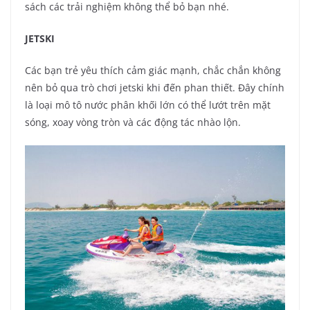
sách các trải nghiệm không thể bỏ bạn nhé.
JETSKI
Các bạn trẻ yêu thích cảm giác mạnh, chắc chắn không
nên bỏ qua trò chơi jetski khi đến phan thiết. Đây chính
là loại mô tô nước phân khối lớn có thể lướt trên mặt
sóng, xoay vòng tròn và các động tác nhào lộn.